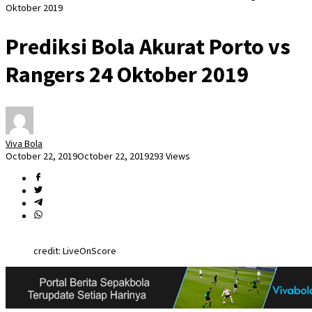
Oktober 2019
Prediksi Bola Akurat Porto vs
Rangers 24 Oktober 2019
Viva Bola
October 22, 2019
October 22, 2019
293 Views
credit: LiveOnScore