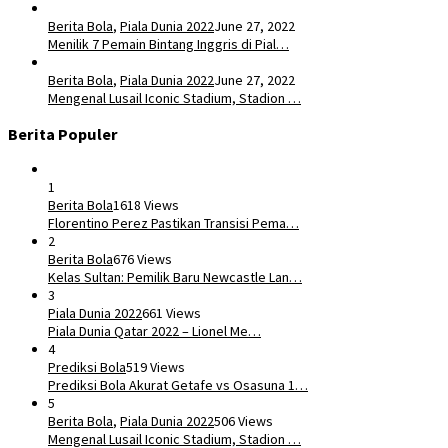
Berita Bola
,
Piala Dunia 2022
June 27, 2022
Menilik 7 Pemain Bintang Inggris di Pial…
Berita Bola
,
Piala Dunia 2022
June 27, 2022
Mengenal Lusail Iconic Stadium, Stadion …
Berita Populer
1
Berita Bola
1618 Views
​Florentino Perez Pastikan Transisi Pema…
2
Berita Bola
676 Views
Kelas Sultan: Pemilik Baru Newcastle Lan…
3
Piala Dunia 2022
661 Views
Piala Dunia Qatar 2022 – Lionel Me…
4
Prediksi Bola
519 Views
Prediksi Bola Akurat Getafe vs Osasuna 1…
5
Berita Bola
,
Piala Dunia 2022
506 Views
Mengenal Lusail Iconic Stadium, Stadion …