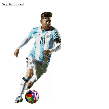
Skip to content