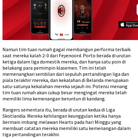
Namun tim tuan rumah gagal membangun performa terbaik
saat mereka kalah 2-0 dari Feyenoord. Porto berada di urutan
ketiga dalam liga domestik mereka, dan hanya satu poin di
belakang para pemimpin klasemen. Tim ini telah
memenangkan sembilan dari sepuluh pertandingan liga dan
piala terakhir mereka, dan kekalahan di Belanda merupakan
satu-satunya kekalahan mereka sejauh ini. Potensi menang
tim tuan rumah akan cukup besar mengingat mereka telah
memiliki lima kemenangan beruntun di kandang.
Rangers sementara itu, berada di urutan kedua di Liga
Skotlandia. Mereka kehilangan keunggulan ketika hanya
bermain imbang melawan Hearts pada hari Minggu yang
membuat catatan mereka memiliki satu kemenangan dalam
tiga pertandingan terakhir.