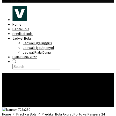
August 9, 2026
Home
Berita Bola
Prediksi Bola
Jadwal Bola
Jadwal Liga Inggris
Jadwal Liga Spanyol
Jadwal Piala Dunia
Piala Dunia 2022
🎖️
Piala Dunia Qatar 2022 – Lionel Messi Dalam Kondisi Prima Secara Fisik
Dan Mental Jelang Pembuka Piala Dunia Negara Argentina.
Piala Dunia
Qatar 2022 dan Isu-Isu Kontroversi Jelang Pelaksanaanya
Menilik 7
Pemain Bintang Inggris di Piala Dunia Qatar 2022
Mengenal Lusail Iconic
Stadium, Stadion terbesar di Piala Dunia 2022 Qatar
Fakta Menarik
Mengenai Qatar Sebagai Tuan Rumah Piala Dunia 2022
Home
Prediksi Bola
Prediksi Bola Akurat Porto vs Rangers 24