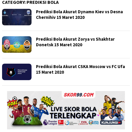
CATEGORY:
PREDIKSI BOLA
Prediksi Bola Akurat Dynamo Kiev vs Desna
Chernihiv 15 Maret 2020
Prediksi Bola Akurat Zorya vs Shakhtar
Donetsk 15 Maret 2020
Prediksi Bola Akurat CSKA Moscow vs FC Ufa
15 Maret 2020