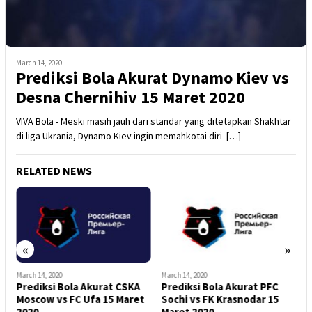
March 14, 2020
Prediksi Bola Akurat Dynamo Kiev vs
Desna Chernihiv 15 Maret 2020
VIVA Bola - Meski masih jauh dari standar yang ditetapkan Shakhtar
di liga Ukrania, Dynamo Kiev ingin memahkotai diri […]
RELATED NEWS
«
»
March 14, 2020
March 14, 2020
M
Prediksi Bola Akurat CSKA
Prediksi Bola Akurat PFC
P
Moscow vs FC Ufa 15 Maret
Sochi vs FK Krasnodar 15
G
2020
Maret 2020
M