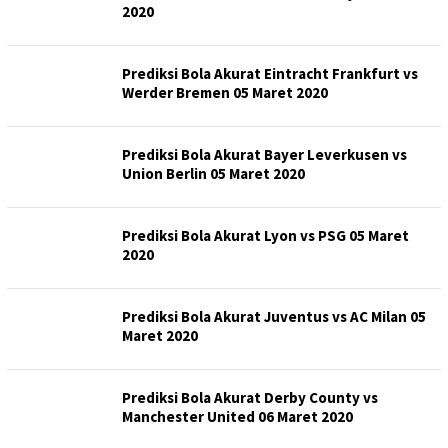
2020
Prediksi Bola Akurat Eintracht Frankfurt vs
Werder Bremen 05 Maret 2020
Prediksi Bola Akurat Bayer Leverkusen vs
Union Berlin 05 Maret 2020
Prediksi Bola Akurat Lyon vs PSG 05 Maret
2020
Prediksi Bola Akurat Juventus vs AC Milan 05
Maret 2020
Prediksi Bola Akurat Derby County vs
Manchester United 06 Maret 2020