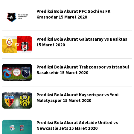
Prediksi Bola Akurat PFC Sochi vs FK
Krasnodar 15 Maret 2020
Prediksi Bola Akurat Galatasaray vs Besiktas
15 Maret 2020
Prediksi Bola Akurat Trabzonspor vs Istanbul
Basaksehir 15 Maret 2020
Prediksi Bola Akurat Kayserispor vs Yeni
Malatyaspor 15 Maret 2020
Prediksi Bola Akurat Adelaide United vs
Newcastle Jets 15 Maret 2020