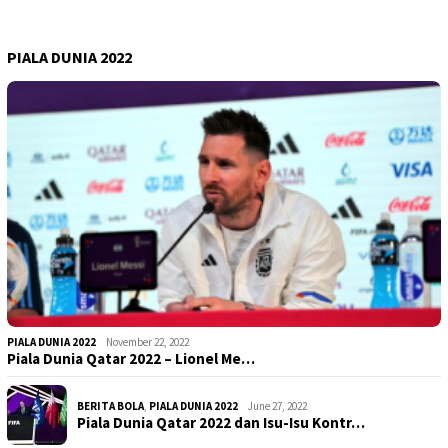
PIALA DUNIA 2022
PIALA DUNIA 2022
November 22, 2022
Piala Dunia Qatar 2022 – Lionel Me…
BERITA BOLA
,
PIALA DUNIA 2022
June 27, 2022
Piala Dunia Qatar 2022 dan Isu-Isu Kontr…