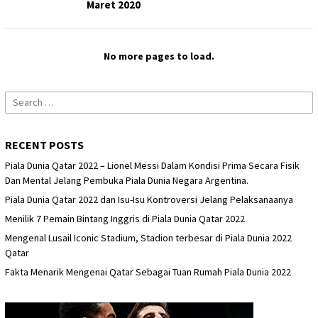
Maret 2020
No more pages to load.
Search
for:
RECENT POSTS
Piala Dunia Qatar 2022 – Lionel Messi Dalam Kondisi Prima Secara Fisik
Dan Mental Jelang Pembuka Piala Dunia Negara Argentina.
Piala Dunia Qatar 2022 dan Isu-Isu Kontroversi Jelang Pelaksanaanya
Menilik 7 Pemain Bintang Inggris di Piala Dunia Qatar 2022
Mengenal Lusail Iconic Stadium, Stadion terbesar di Piala Dunia 2022
Qatar
Fakta Menarik Mengenai Qatar Sebagai Tuan Rumah Piala Dunia 2022