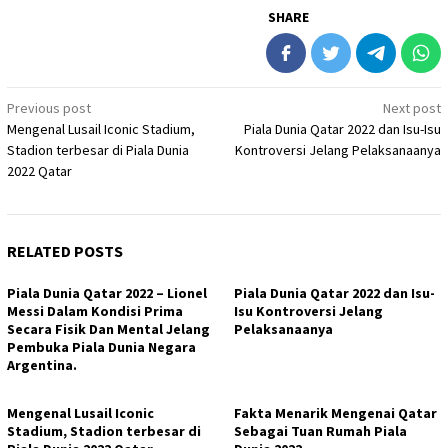
SHARE
Post
Previous post
Next post
Mengenal Lusail Iconic Stadium,
Piala Dunia Qatar 2022 dan Isu-Isu
navigation
Stadion terbesar di Piala Dunia
Kontroversi Jelang Pelaksanaanya
2022 Qatar
RELATED POSTS
Piala Dunia Qatar 2022 – Lionel
Piala Dunia Qatar 2022 dan Isu-
Messi Dalam Kondisi Prima
Isu Kontroversi Jelang
Secara Fisik Dan Mental Jelang
Pelaksanaanya
Pembuka Piala Dunia Negara
Argentina.
Mengenal Lusail Iconic
Fakta Menarik Mengenai Qatar
Stadium, Stadion terbesar di
Sebagai Tuan Rumah Piala