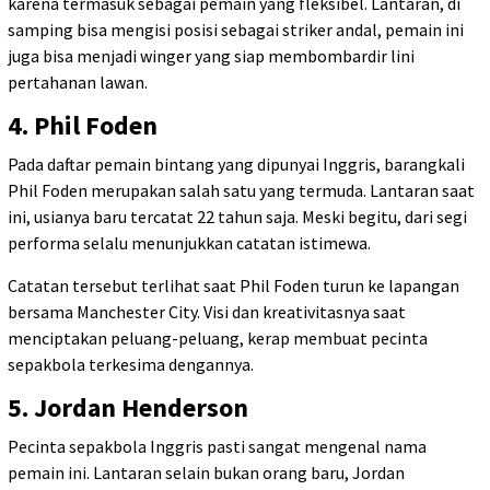
karena termasuk sebagai pemain yang fleksibel. Lantaran, di
samping bisa mengisi posisi sebagai striker andal, pemain ini
juga bisa menjadi winger yang siap membombardir lini
pertahanan lawan.
4. Phil Foden
Pada daftar pemain bintang yang dipunyai Inggris, barangkali
Phil Foden merupakan salah satu yang termuda. Lantaran saat
ini, usianya baru tercatat 22 tahun saja. Meski begitu, dari segi
performa selalu menunjukkan catatan istimewa.
Catatan tersebut terlihat saat Phil Foden turun ke lapangan
bersama Manchester City. Visi dan kreativitasnya saat
menciptakan peluang-peluang, kerap membuat pecinta
sepakbola terkesima dengannya.
5. Jordan Henderson
Pecinta sepakbola Inggris pasti sangat mengenal nama
pemain ini. Lantaran selain bukan orang baru, Jordan