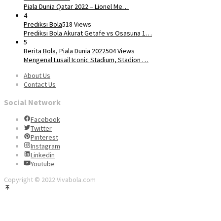
Piala Dunia Qatar 2022 – Lionel Me…
4
Prediksi Bola
518 Views
Prediksi Bola Akurat Getafe vs Osasuna 1…
5
Berita Bola
,
Piala Dunia 2022
504 Views
Mengenal Lusail Iconic Stadium, Stadion …
About Us
Contact Us
Social Network
Facebook
Twitter
Pinterest
Instagram
Linkedin
Youtube
Copyright © 2022 Vivabola.com