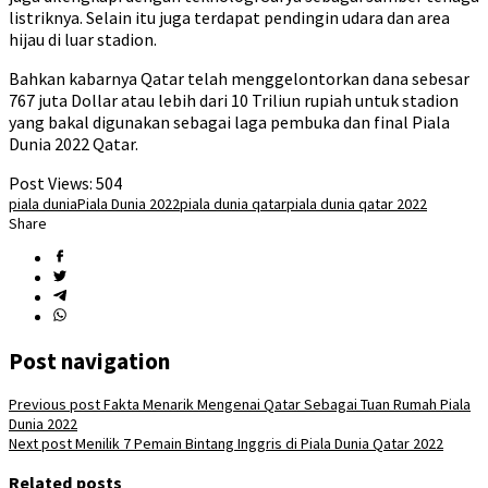
listriknya. Selain itu juga terdapat pendingin udara dan area
hijau di luar stadion.
Bahkan kabarnya Qatar telah menggelontorkan dana sebesar
767 juta Dollar atau lebih dari 10 Triliun rupiah untuk stadion
yang bakal digunakan sebagai laga pembuka dan final Piala
Dunia 2022 Qatar.
Post Views:
504
piala dunia
Piala Dunia 2022
piala dunia qatar
piala dunia qatar 2022
Share
Post navigation
Previous post
Fakta Menarik Mengenai Qatar Sebagai Tuan Rumah Piala
Dunia 2022
Next post
Menilik 7 Pemain Bintang Inggris di Piala Dunia Qatar 2022
Related posts