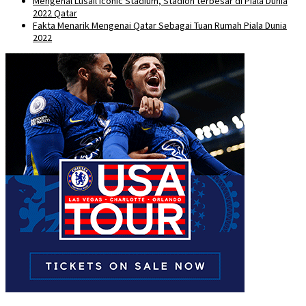
Mengenal Lusail Iconic Stadium, Stadion terbesar di Piala Dunia
2022 Qatar
Fakta Menarik Mengenai Qatar Sebagai Tuan Rumah Piala Dunia
2022