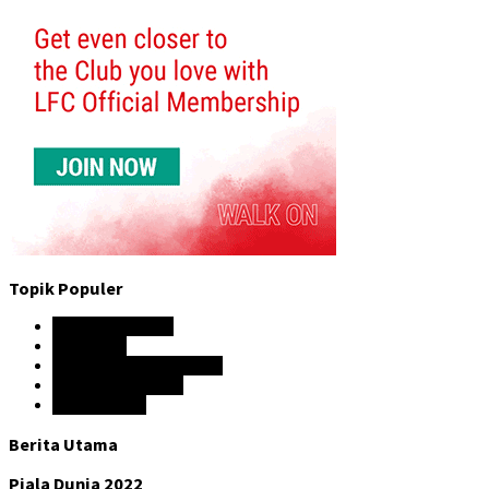
Topik Populer
Hasil Pertandingan
Liga Inggris
Premier League Indonesia
Prediksi Liga Inggris
Liga Champion
Berita Utama
Piala Dunia 2022