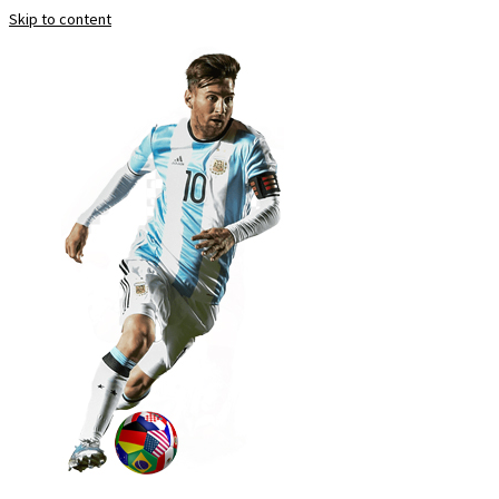
Skip to content