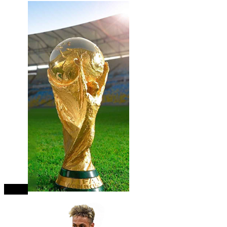
close