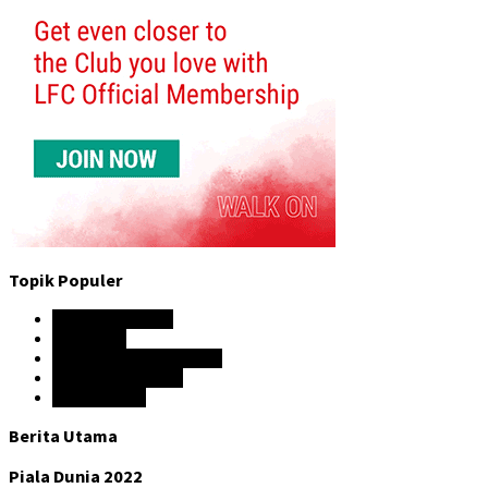
Topik Populer
Hasil Pertandingan
Liga Inggris
Premier League Indonesia
Prediksi Liga Inggris
Liga Champion
Berita Utama
Piala Dunia 2022