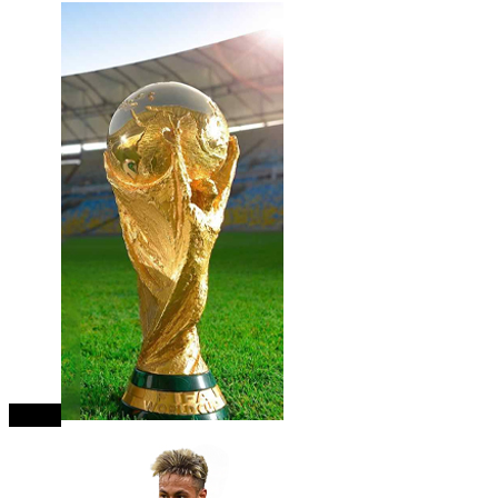
close