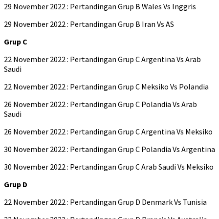
29 November 2022 : Pertandingan Grup B Wales Vs Inggris
29 November 2022 : Pertandingan Grup B Iran Vs AS
Grup C
22 November 2022 : Pertandingan Grup C Argentina Vs Arab
Saudi
22 November 2022 : Pertandingan Grup C Meksiko Vs Polandia
26 November 2022 : Pertandingan Grup C Polandia Vs Arab
Saudi
26 November 2022 : Pertandingan Grup C Argentina Vs Meksiko
30 November 2022 : Pertandingan Grup C Polandia Vs Argentina
30 November 2022 : Pertandingan Grup C Arab Saudi Vs Meksiko
Grup D
22 November 2022 : Pertandingan Grup D Denmark Vs Tunisia