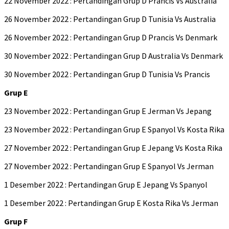
22 November 2022 : Pertandingan Grup D Prancis Vs Australia
26 November 2022 : Pertandingan Grup D Tunisia Vs Australia
26 November 2022 : Pertandingan Grup D Prancis Vs Denmark
30 November 2022 : Pertandingan Grup D Australia Vs Denmark
30 November 2022 : Pertandingan Grup D Tunisia Vs Prancis
Grup E
23 November 2022 : Pertandingan Grup E Jerman Vs Jepang
23 November 2022 : Pertandingan Grup E Spanyol Vs Kosta Rika
27 November 2022 : Pertandingan Grup E Jepang Vs Kosta Rika
27 November 2022 : Pertandingan Grup E Spanyol Vs Jerman
1 Desember 2022 : Pertandingan Grup E Jepang Vs Spanyol
1 Desember 2022 : Pertandingan Grup E Kosta Rika Vs Jerman
Grup F