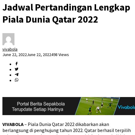
Jadwal Pertandingan Lengkap
Piala Dunia Qatar 2022
vivabola
June 22, 2022
June 22, 2022
498 Views
VIVABOLA
– Piala Dunia Qatar 2022 dikabarkan akan
berlangsung di penghujung tahun 2022. Qatar berhasil terpilih