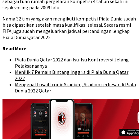
sebagai tuan rumah pergelaran kompetisi 4 tahun sekali ini
sejak voting pada 2009 lalu.
Nama 32 tim yang akan mengikuti kompetisi Piala Dunia sudah
bisa dipastikan setelah masa kualifikasi selesai. Secara resmi
FIFA juga sudah mengeluarkan jadwal pertandingan lengkap
Piala Dunia Qatar 2022.
Read More
Piala Dunia Qatar 2022 dan Isu-Isu Kontroversi Jelang
Pelaksanaanya
Menilik 7 Pemain Bintang Inggris di Piala Dunia Qatar
2022
Mengenal Lusail Iconic Stadium, Stadion terbesar di Piala
Dunia 2022 Qatar