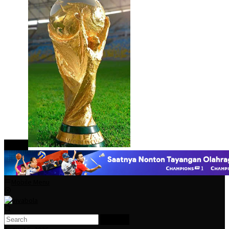
close
Mobile Menu
Search