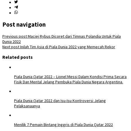
Post navigation
Previous post
Maciej Rybus Dicoret dari Timnas Polandia Untuk Piala
Dunia 2022
Next post
Inilah Tim Asia di Piala Dunia 2022 yang Memecah Rekor
Related posts
Piala Dunia Qatar 2022 – Lionel Messi Dalam Kondisi Prima Secara
Fisik Dan Mental Jelang Pembuka Piala Dunia Negara Argentina.
Piala Dunia Qatar 2022 dan Isu-Isu Kontroversi Jelang
Pelaksanaanya
Menilik 7 Pemain Bintang Inggris di Piala Dunia Qatar 2022