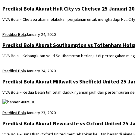
Bola
Prediksi Bola Akurat Hull City vs Chelsea 25 Januari 2
VIVA Bola – Chelsea akan melakukan perjalanan untuk menghadapi Hull Cit
Viva
Prediksi Bola
January 24, 2020
Bola
Prediksi Bola Akurat Southampton vs Tottenham Hots
VIVA Bola – Kebangkitan solid Southampton berlanjut di pertengahan min
Viva
Prediksi Bola
January 24, 2020
Bola
Prediksi Bola Akurat Millwall vs Sheffield United 25 J
VIVA Bola – Kedua belah tim telah duduk nyaman jauh dari pertempuran deg
Viva
Prediksi Bola
January 23, 2020
Bola
Prediksi Bola Akurat Newcastle vs Oxford United 25 J
VIVA Bola – Dapatkan Oxford United menyebabkan kejutan besar di ajang Pi