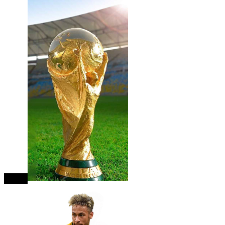
close