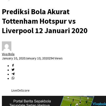
Prediksi Bola Akurat
Tottenham Hotspur vs
Liverpool 12 Januari 2020
Viva Bola
January 10, 2020
January 10, 2020
294 Views
LiveOnScore