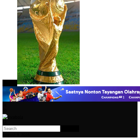
close
Mobile
Menu
Search
August 9, 2026