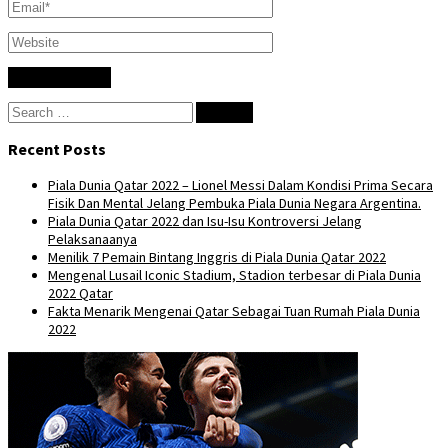
Search
for:
Recent Posts
Piala Dunia Qatar 2022 – Lionel Messi Dalam Kondisi Prima Secara
Fisik Dan Mental Jelang Pembuka Piala Dunia Negara Argentina.
Piala Dunia Qatar 2022 dan Isu-Isu Kontroversi Jelang
Pelaksanaanya
Menilik 7 Pemain Bintang Inggris di Piala Dunia Qatar 2022
Mengenal Lusail Iconic Stadium, Stadion terbesar di Piala Dunia
2022 Qatar
Fakta Menarik Mengenai Qatar Sebagai Tuan Rumah Piala Dunia
2022