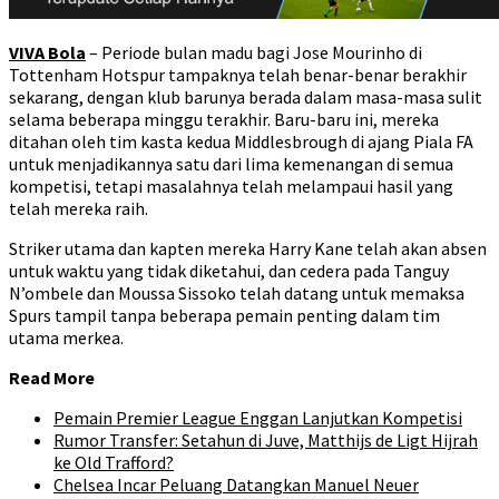
VIVA Bola
– Periode bulan madu bagi Jose Mourinho di
Tottenham Hotspur tampaknya telah benar-benar berakhir
sekarang, dengan klub barunya berada dalam masa-masa sulit
selama beberapa minggu terakhir. Baru-baru ini, mereka
ditahan oleh tim kasta kedua Middlesbrough di ajang Piala FA
untuk menjadikannya satu dari lima kemenangan di semua
kompetisi, tetapi masalahnya telah melampaui hasil yang
telah mereka raih.
Striker utama dan kapten mereka Harry Kane telah akan absen
untuk waktu yang tidak diketahui, dan cedera pada Tanguy
N’ombele dan Moussa Sissoko telah datang untuk memaksa
Spurs tampil tanpa beberapa pemain penting dalam tim
utama merkea.
Read More
Pemain Premier League Enggan Lanjutkan Kompetisi
Rumor Transfer: Setahun di Juve, Matthijs de Ligt Hijrah
ke Old Trafford?
Chelsea Incar Peluang Datangkan Manuel Neuer