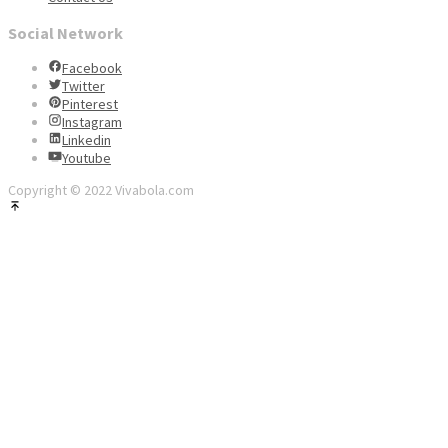
Social Network
Facebook
Twitter
Pinterest
Instagram
Linkedin
Youtube
Copyright © 2022 Vivabola.com