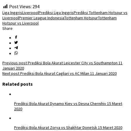
Post Views:
294
Liga Inggris
Liverpool
Prediksi Liga Inggris
Prediksi Tottenham Hotspur vs
Liverpool
Premier League Indonesia
Tottenham Hotspur
Tottenham
Hotspur vs Liverpool
Share
Post
Previous post
Prediksi Bola Akurat Leicester City vs Southampton 11
Januari 2020
navigation
Next post
Prediksi Bola Akurat Cagliari vs AC Milan 11 Januari 2020
Related posts
Prediksi Bola Akurat Dynamo Kiev vs Desna Chernihiv 15 Maret
2020
Prediksi Bola Akurat Zorya vs Shakhtar Donetsk 15 Maret 2020