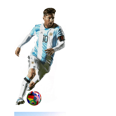
Skip
to
content