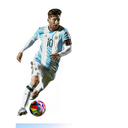
Skip
to
content