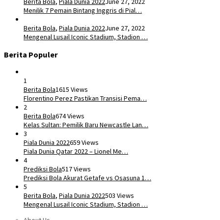
Berita Bola
,
Piala Dunia 2022
June 27, 2022
Menilik 7 Pemain Bintang Inggris di Pial…
Berita Bola
,
Piala Dunia 2022
June 27, 2022
Mengenal Lusail Iconic Stadium, Stadion …
Berita Populer
1
Berita Bola
1615 Views
​Florentino Perez Pastikan Transisi Pema…
2
Berita Bola
674 Views
Kelas Sultan: Pemilik Baru Newcastle Lan…
3
Piala Dunia 2022
659 Views
Piala Dunia Qatar 2022 – Lionel Me…
4
Prediksi Bola
517 Views
Prediksi Bola Akurat Getafe vs Osasuna 1…
5
Berita Bola
,
Piala Dunia 2022
503 Views
Mengenal Lusail Iconic Stadium, Stadion …