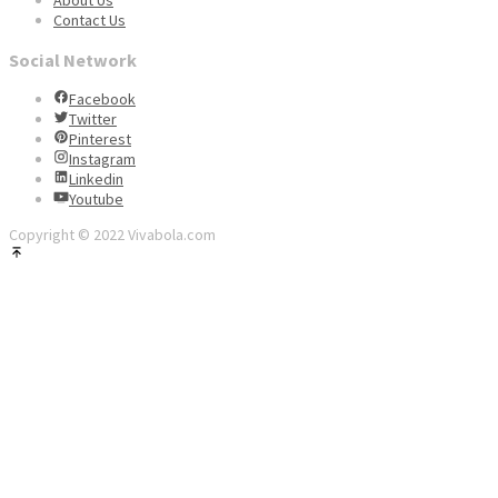
About Us
Contact Us
Social Network
Facebook
Twitter
Pinterest
Instagram
Linkedin
Youtube
Copyright © 2022 Vivabola.com