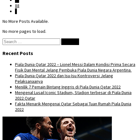
88
»
No More Posts Available.
No more pages to load.
Search
for:
Recent Posts
Piala Dunia Qatar 2022 – Lionel Messi Dalam Kondisi Prima Secara
Fisik Dan Mental Jelang Pembuka Piala Dunia Negara Argentina.
Piala Dunia Qatar 2022 dan Isu-Isu Kontroversi Jelang
Pelaksanaanya
Menilik 7 Pemain Bintang Inggris di Piala Dunia Qatar 2022
Mengenal Lusail Iconic Stadium, Stadion terbesar di Piala Dunia
2022 Qatar
Fakta Menarik Mengenai Qatar Sebagai Tuan Rumah Piala Dunia
2022