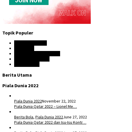
Topik Populer
Hasil Pertandingan
Liga Inggris
Premier League Indonesia
Prediksi Liga Inggris
Liga Champion
Berita Utama
Piala Dunia 2022
Piala Dunia 2022
November 22, 2022
Piala Dunia Qatar 2022 – Lionel Me…
Berita Bola
,
Piala Dunia 2022
June 27, 2022
Piala Dunia Qatar 2022 dan Isu-Isu Kontr…