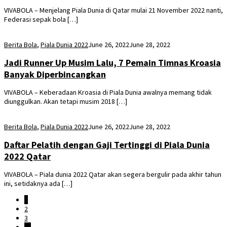
VIVABOLA – Menjelang Piala Dunia di Qatar mulai 21 November 2022 nanti,
Federasi sepak bola […]
vivabola
Berita Bola
,
Piala Dunia 2022
June 26, 2022
June 28, 2022
Jadi Runner Up Musim Lalu, 7 Pemain Timnas Kroasia
Banyak Diperbincangkan
VIVABOLA – Keberadaan Kroasia di Piala Dunia awalnya memang tidak
diunggulkan. Akan tetapi musim 2018 […]
vivabola
Berita Bola
,
Piala Dunia 2022
June 26, 2022
June 28, 2022
Daftar Pelatih dengan Gaji Tertinggi di Piala Dunia
2022 Qatar
VIVABOLA – Piala dunia 2022 Qatar akan segera bergulir pada akhir tahun
ini, setidaknya ada […]
1
2
3
…