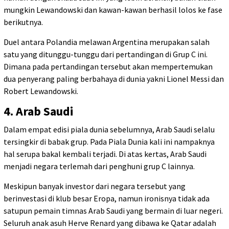
mungkin Lewandowski dan kawan-kawan berhasil lolos ke fase
berikutnya.
Duel antara Polandia melawan Argentina merupakan salah
satu yang ditunggu-tunggu dari pertandingan di Grup C ini.
Dimana pada pertandingan tersebut akan mempertemukan
dua penyerang paling berbahaya di dunia yakni Lionel Messi dan
Robert Lewandowski.
4. Arab Saudi
Dalam empat edisi piala dunia sebelumnya, Arab Saudi selalu
tersingkir di babak grup. Pada Piala Dunia kali ini nampaknya
hal serupa bakal kembali terjadi. Di atas kertas, Arab Saudi
menjadi negara terlemah dari penghuni grup C lainnya.
Meskipun banyak investor dari negara tersebut yang
berinvestasi di klub besar Eropa, namun ironisnya tidak ada
satupun pemain timnas Arab Saudi yang bermain di luar negeri.
Seluruh anak asuh Herve Renard yang dibawa ke Qatar adalah