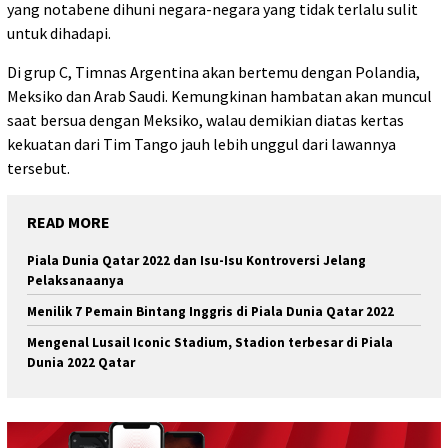
yang notabene dihuni negara-negara yang tidak terlalu sulit
untuk dihadapi.
Di grup C, Timnas Argentina akan bertemu dengan Polandia,
Meksiko dan Arab Saudi. Kemungkinan hambatan akan muncul
saat bersua dengan Meksiko, walau demikian diatas kertas
kekuatan dari Tim Tango jauh lebih unggul dari lawannya
tersebut.
READ MORE
Piala Dunia Qatar 2022 dan Isu-Isu Kontroversi Jelang
Pelaksanaanya
Menilik 7 Pemain Bintang Inggris di Piala Dunia Qatar 2022
Mengenal Lusail Iconic Stadium, Stadion terbesar di Piala
Dunia 2022 Qatar