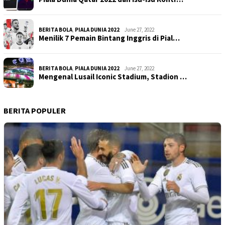
BERITA BOLA
,
PIALA DUNIA 2022
June 27, 2022
Menilik 7 Pemain Bintang Inggris di Pial…
BERITA BOLA
,
PIALA DUNIA 2022
June 27, 2022
Mengenal Lusail Iconic Stadium, Stadion …
BERITA POPULER