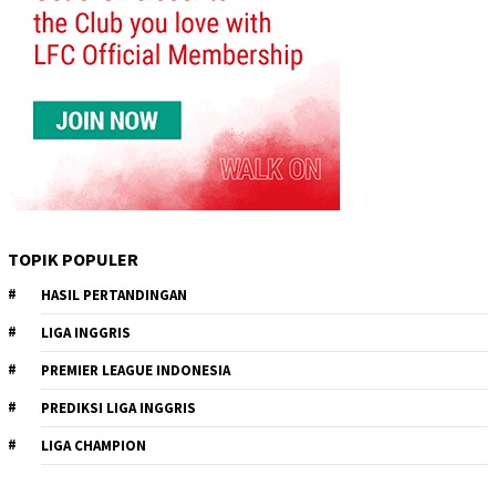
TOPIK POPULER
HASIL PERTANDINGAN
LIGA INGGRIS
PREMIER LEAGUE INDONESIA
PREDIKSI LIGA INGGRIS
LIGA CHAMPION