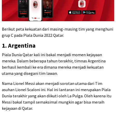
Berikut peta kekuatan dari masing-masing tim yang menghuni
grup C pada Piala Dunia 2022 Qatar.
1. Argentina
Piala Dunia Qatar kali ini bakal menjadi momen kejayaan
mereka. Dalam beberapa tahun terakhir, timnas Argentina
berhasil kembali ke era dimana mereka menjadi kekuatan
utama yang disegani tim lawan.
Nama Lionel Messi akan menjadi sorotan utama dari Tim
asuhan Lionel Scaloni ini. Hal ini lantaran ini merupakan Piala
Dunia terakhir yang akan diikuti oleh La Pulga. Oleh karena itu
Messi bakal tampil semaksimal mungkin agar bisa meraih
kejayaan di Qatar.