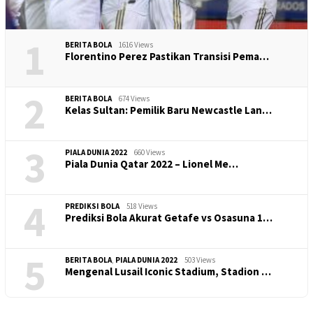
1
BERITA BOLA
1616 Views
​Florentino Perez Pastikan Transisi Pema…
2
BERITA BOLA
674 Views
Kelas Sultan: Pemilik Baru Newcastle Lan…
3
PIALA DUNIA 2022
660 Views
Piala Dunia Qatar 2022 – Lionel Me…
4
PREDIKSI BOLA
518 Views
Prediksi Bola Akurat Getafe vs Osasuna 1…
5
BERITA BOLA
,
PIALA DUNIA 2022
503 Views
Mengenal Lusail Iconic Stadium, Stadion …