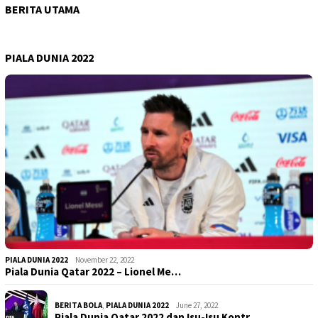
BERITA UTAMA
PIALA DUNIA 2022
PIALA DUNIA 2022
November 22, 2022
Piala Dunia Qatar 2022 – Lionel Me…
BERITA BOLA
,
PIALA DUNIA 2022
June 27, 2022
Piala Dunia Qatar 2022 dan Isu-Isu Kontr…