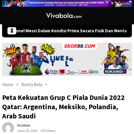
Skip
to
Mobile
content
Menu
el Messi Dalam Kondisi Prima Secara Fisik Dan Mental Jelang Pemb
🎖️
Home
Berita Bola
Peta Kekuatan Grup C Piala Dunia 2022
Qatar: Argentina, Meksiko, Polandia,
Arab Saudi
Vivabola
June 26, 2022
415 Views