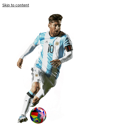
Skip to content