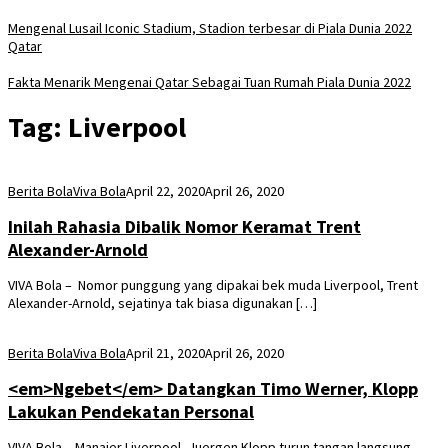
Mengenal Lusail Iconic Stadium, Stadion terbesar di Piala Dunia 2022
Qatar
Fakta Menarik Mengenai Qatar Sebagai Tuan Rumah Piala Dunia 2022
Tag:
Liverpool
Berita Bola
Viva Bola
April 22, 2020
April 26, 2020
Inilah Rahasia Dibalik Nomor Keramat Trent
Alexander-Arnold
VIVA Bola – Nomor punggung yang dipakai bek muda Liverpool, Trent
Alexander-Arnold, sejatinya tak biasa digunakan […]
Berita Bola
Viva Bola
April 21, 2020
April 26, 2020
<em>Ngebet</em> Datangkan Timo Werner, Klopp
Lakukan Pendekatan Personal
VIVA Bola – Manajer Liverpool, Juergen Klopp turun tangan langsung