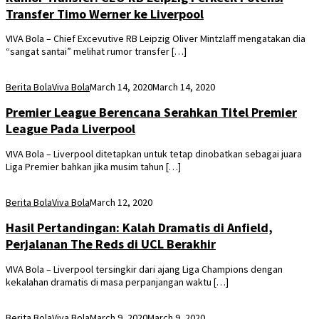
Transfer Timo Werner ke Liverpool
VIVA Bola – Chief Excevutive RB Leipzig Oliver Mintzlaff mengatakan dia
“sangat santai” melihat rumor transfer […]
Berita Bola
Viva Bola
March 14, 2020
March 14, 2020
Premier League Berencana Serahkan Titel Premier
League Pada Liverpool
VIVA Bola – Liverpool ditetapkan untuk tetap dinobatkan sebagai juara
Liga Premier bahkan jika musim tahun […]
Berita Bola
Viva Bola
March 12, 2020
Hasil Pertandingan: Kalah Dramatis di Anfield,
Perjalanan The Reds di UCL Berakhir
VIVA Bola – Liverpool tersingkir dari ajang Liga Champions dengan
kekalahan dramatis di masa perpanjangan waktu […]
Berita Bola
Viva Bola
March 9, 2020
March 9, 2020