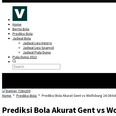
August 8, 2026
Home
Berita Bola
Prediksi Bola
Jadwal Bola
Jadwal Liga Inggris
Jadwal Liga Spanyol
Jadwal Piala Dunia
Piala Dunia 2022
🎖️
Piala Dunia Qatar 2022 – Lionel Messi Dalam Kondisi Prima Secara Fisik D
Inggris di Piala Dunia Qatar 2022
Mengenal Lusail Iconic Stadium, Stadion t
Home
Prediksi Bola
Prediksi Bola Akurat Gent vs Wolfsburg 24 Okto
Prediksi Bola Akurat Gent vs W