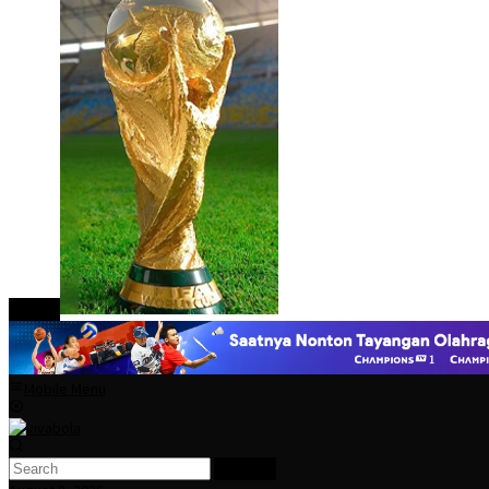
close
Mobile Menu
Search