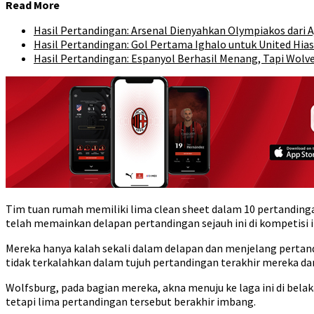
Read More
Hasil Pertandingan: Arsenal Dienyahkan Olympiakos dari 
Hasil Pertandingan: Gol Pertama Ighalo untuk United Hia
Hasil Pertandingan: Espanyol Berhasil Menang, Tapi Wolv
Tim tuan rumah memiliki lima clean sheet dalam 10 pertandingan
telah memainkan delapan pertandingan sejauh ini di kompetisi i
Mereka hanya kalah sekali dalam delapan dan menjelang pertand
tidak terkalahkan dalam tujuh pertandingan terakhir mereka 
Wolfsburg, pada bagian mereka, akna menuju ke laga ini di bela
tetapi lima pertandingan tersebut berakhir imbang.