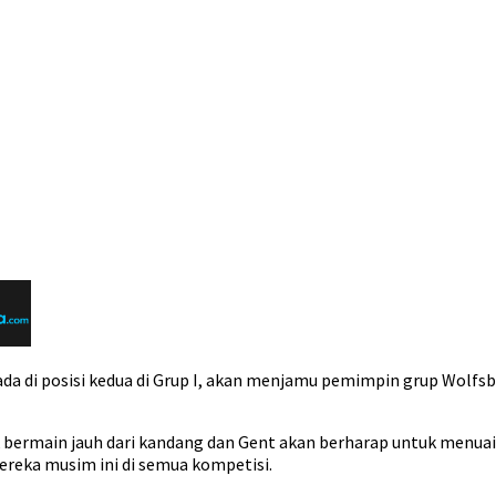
da di posisi kedua di Grup I, akan menjamu pemimpin grup Wolfsb
bermain jauh dari kandang dan Gent akan berharap untuk menuai 
eka musim ini di semua kompetisi.