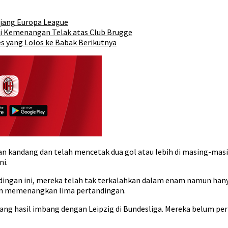
Ajang Europa League
si Kemenangan Telak atas Club Brugge
es yang Lolos ke Babak Berikutnya
 kandang dan telah mencetak dua gol atau lebih di masing-masing 
ni.
ingan ini, mereka telah tak terkalahkan dalam enam namun hanya 
dan memenangkan lima pertandingan.
kang hasil imbang dengan Leipzig di Bundesliga. Mereka belum pe