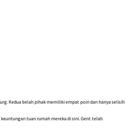
urg. Kedua belah pihak memiliki empat poin dan hanya selisih
keuntungan tuan rumah mereka di sini. Gent telah