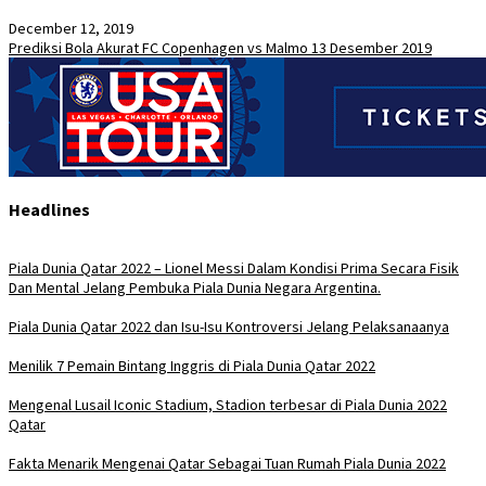
December 12, 2019
Prediksi Bola Akurat FC Copenhagen vs Malmo 13 Desember 2019
Headlines
Piala Dunia Qatar 2022 – Lionel Messi Dalam Kondisi Prima Secara Fisik
Dan Mental Jelang Pembuka Piala Dunia Negara Argentina.
Piala Dunia Qatar 2022 dan Isu-Isu Kontroversi Jelang Pelaksanaanya
Menilik 7 Pemain Bintang Inggris di Piala Dunia Qatar 2022
Mengenal Lusail Iconic Stadium, Stadion terbesar di Piala Dunia 2022
Qatar
Fakta Menarik Mengenai Qatar Sebagai Tuan Rumah Piala Dunia 2022