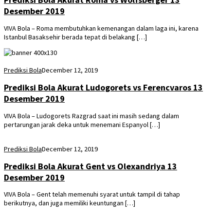
Desember 2019
VIVA Bola – Roma membutuhkan kemenangan dalam laga ini, karena
Istanbul Basaksehir berada tepat di belakang […]
Viva
Prediksi Bola
December 12, 2019
Bola
Prediksi Bola Akurat Ludogorets vs Ferencvaros 13
Desember 2019
VIVA Bola – Ludogorets Razgrad saat ini masih sedang dalam
pertarungan jarak deka untuk menemani Espanyol […]
Viva
Prediksi Bola
December 12, 2019
Bola
Prediksi Bola Akurat Gent vs Olexandriya 13
Desember 2019
VIVA Bola – Gent telah memenuhi syarat untuk tampil di tahap
berikutnya, dan juga memiliki keuntungan […]