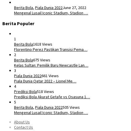
Berita Bola
,
Piala Dunia 2022
June 27, 2022
Mengenal Lusail Iconic Stadium, Stadion …
Berita Populer
1
Berita Bola
1618 Views
​Florentino Perez Pastikan Transisi Pema…
2
Berita Bola
675 Views
Kelas Sultan: Pemilik Baru Newcastle Lan…
3
Piala Dunia 2022
661 Views
Piala Dunia Qatar 2022 – Lionel Me…
4
Prediksi Bola
518 Views
Prediksi Bola Akurat Getafe vs Osasuna 1…
5
Berita Bola
,
Piala Dunia 2022
505 Views
Mengenal Lusail Iconic Stadium, Stadion …
About Us
Contact Us