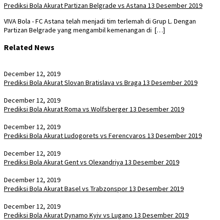
Prediksi Bola Akurat Partizan Belgrade vs Astana 13 Desember 2019
VIVA Bola - FC Astana telah menjadi tim terlemah di Grup L. Dengan
Partizan Belgrade yang mengambil kemenangan di […]
Related News
December 12, 2019
Prediksi Bola Akurat Slovan Bratislava vs Braga 13 Desember 2019
December 12, 2019
Prediksi Bola Akurat Roma vs Wolfsberger 13 Desember 2019
December 12, 2019
Prediksi Bola Akurat Ludogorets vs Ferencvaros 13 Desember 2019
December 12, 2019
Prediksi Bola Akurat Gent vs Olexandriya 13 Desember 2019
December 12, 2019
Prediksi Bola Akurat Basel vs Trabzonspor 13 Desember 2019
December 12, 2019
Prediksi Bola Akurat Dynamo Kyiv vs Lugano 13 Desember 2019