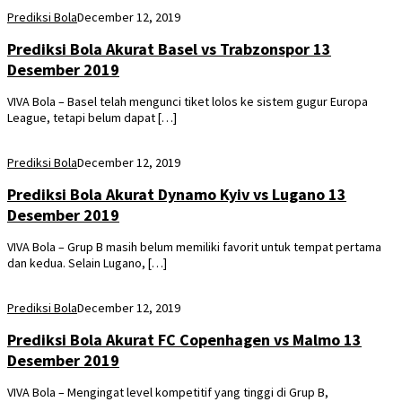
Viva
Prediksi Bola
December 12, 2019
Bola
Prediksi Bola Akurat Basel vs Trabzonspor 13
Desember 2019
VIVA Bola – Basel telah mengunci tiket lolos ke sistem gugur Europa
League, tetapi belum dapat […]
Viva
Prediksi Bola
December 12, 2019
Bola
Prediksi Bola Akurat Dynamo Kyiv vs Lugano 13
Desember 2019
VIVA Bola – Grup B masih belum memiliki favorit untuk tempat pertama
dan kedua. Selain Lugano, […]
Viva
Prediksi Bola
December 12, 2019
Bola
Prediksi Bola Akurat FC Copenhagen vs Malmo 13
Desember 2019
VIVA Bola – Mengingat level kompetitif yang tinggi di Grup B,