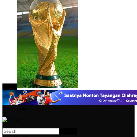
close
Mobile Menu
Search