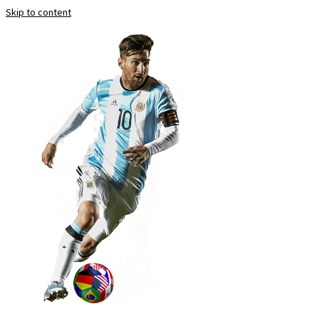
Skip to content