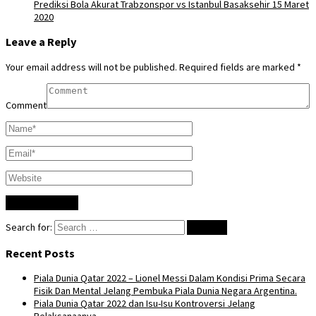
Prediksi Bola Akurat Trabzonspor vs Istanbul Basaksehir 15 Maret
2020
Leave a Reply
Your email address will not be published.
Required fields are marked
*
Comment
Search for:
Recent Posts
Piala Dunia Qatar 2022 – Lionel Messi Dalam Kondisi Prima Secara
Fisik Dan Mental Jelang Pembuka Piala Dunia Negara Argentina.
Piala Dunia Qatar 2022 dan Isu-Isu Kontroversi Jelang