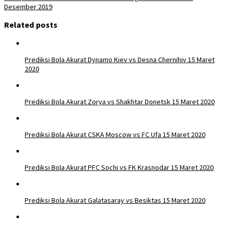
Desember 2019
Related posts
Prediksi Bola Akurat Dynamo Kiev vs Desna Chernihiv 15 Maret
2020
Prediksi Bola Akurat Zorya vs Shakhtar Donetsk 15 Maret 2020
Prediksi Bola Akurat CSKA Moscow vs FC Ufa 15 Maret 2020
Prediksi Bola Akurat PFC Sochi vs FK Krasnodar 15 Maret 2020
Prediksi Bola Akurat Galatasaray vs Besiktas 15 Maret 2020