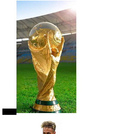
close