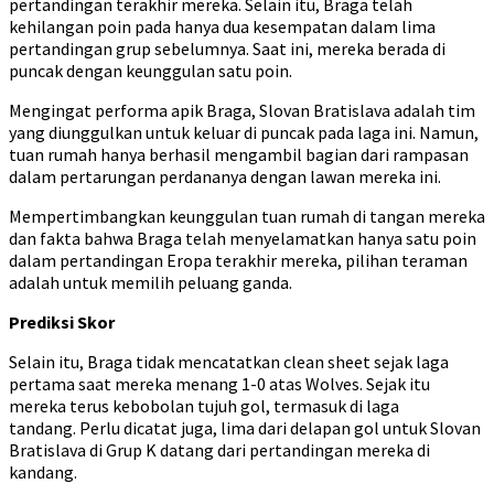
pertandingan terakhir mereka. Selain itu, Braga telah
kehilangan poin pada hanya dua kesempatan dalam lima
pertandingan grup sebelumnya. Saat ini, mereka berada di
puncak dengan keunggulan satu poin.
Mengingat performa apik Braga, Slovan Bratislava adalah tim
yang diunggulkan untuk keluar di puncak pada laga ini. Namun,
tuan rumah hanya berhasil mengambil bagian dari rampasan
dalam pertarungan perdananya dengan lawan mereka ini.
Mempertimbangkan keunggulan tuan rumah di tangan mereka
dan fakta bahwa Braga telah menyelamatkan hanya satu poin
dalam pertandingan Eropa terakhir mereka, pilihan teraman
adalah untuk memilih peluang ganda.
Prediksi Skor
Selain itu, Braga tidak mencatatkan clean sheet sejak laga
pertama saat mereka menang 1-0 atas Wolves. Sejak itu
mereka terus kebobolan tujuh gol, termasuk di laga
tandang. Perlu dicatat juga, lima dari delapan gol untuk Slovan
Bratislava di Grup K datang dari pertandingan mereka di
kandang.