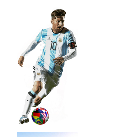
Skip
to
content