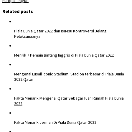
Europa League
Related posts
Piala Dunia Qatar 2022 dan Isu-Isu Kontroversi Jelang
Pelaksanaanya
Menilik 7 Pemain Bintang Inggris di Piala Dunia Qatar 2022
Mengenal Lusail Iconic Stadium, Stadion terbesar di Piala Dunia
2022 Qatar
Fakta Menarik Mengenai Qatar Sebagai Tuan Rumah Piala Dunia
2022
Fakta Menarik Jerman Di Piala Dunia Qatar 2022