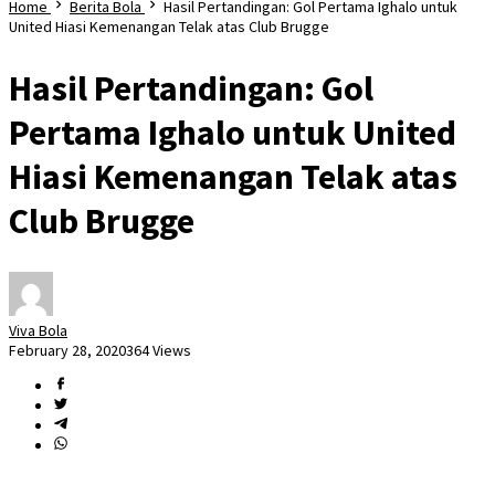
Home
Berita Bola
Hasil Pertandingan: Gol Pertama Ighalo untuk
United Hiasi Kemenangan Telak atas Club Brugge
Hasil Pertandingan: Gol
Pertama Ighalo untuk United
Hiasi Kemenangan Telak atas
Club Brugge
Viva Bola
February 28, 2020
364 Views