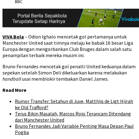
BBC
VIVA Bola
– Odion Ighalo mencetak gol pertamanya untuk
Manchester United saat timnya melaju ke babak 16 besar Liga
Europa dengan mengorbankan Club Bruges dalam salah satu
penampilan terbaik mereka musim ini.
Bruno Fernandes mencetak gol penalti United keduanya dalam
sepekan setelah Simon Deli dikeluarkan karena melakukan
handball
usai memblokir tembakan Daniel James.
Read More
Rumor Transfer: Setahun di Juve, Matthijs de Ligt Hijrah
ke Old Trafford?
Terus Bikin Masalah, Marcos Rojo Terancam Ditendang
dari Manchester United
Bruno Fernandes Jadi Variable Penting Masa Depan Paul
Pogba