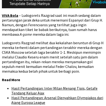
VIVA Bola
– Ludogorets Razgrad saat ini masih sedang dalam
pertarungan jarak deka untuk menemani Espanyol dari Grup H.
Namun, dengan Ferencvaros yang terlihat juga ingin
mendapatkan tiket ke babak berikutnya, tuan rumah harus
membawa
A-game
mereka dalam laga ini.
Ludogorets Razgrad melihat dua kekalahan beruntun di Grup H
mereka terhenti dalam pertandingan terakhir mereka dengan
CSKA Moscow setelah laga berakhir 1-1. Meskipun memimpin
melalui Claudio Keseru enam menit setelah satu jam dalam
pertandingan itu, rekan-rekan mereka menyamakan gol
sepuluh menit kemudian melalui Feder Chalov, kemudian
memaksa kedua belah pihak untuk berbagi poin.
Read More
Hasil Pertandingan: Inter Milan Menang Tipis, Getafe
Tendang Keluar Ajax
Hasil Pertandingan: Arsenal Dienyahkan Olympiakos dari
Ajang Europa League