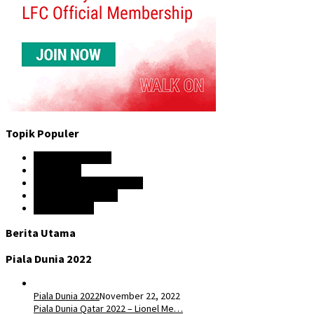
Topik Populer
Hasil Pertandingan
Liga Inggris
Premier League Indonesia
Prediksi Liga Inggris
Liga Champion
Berita Utama
Piala Dunia 2022
Piala Dunia 2022
November 22, 2022
Piala Dunia Qatar 2022 – Lionel Me…