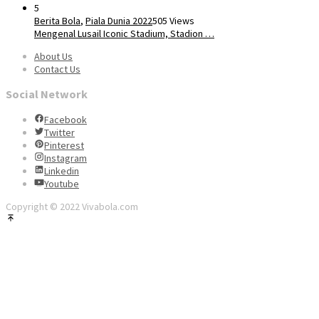
5
Berita Bola
,
Piala Dunia 2022
505 Views
Mengenal Lusail Iconic Stadium, Stadion …
About Us
Contact Us
Social Network
Facebook
Twitter
Pinterest
Instagram
Linkedin
Youtube
Copyright © 2022 Vivabola.com