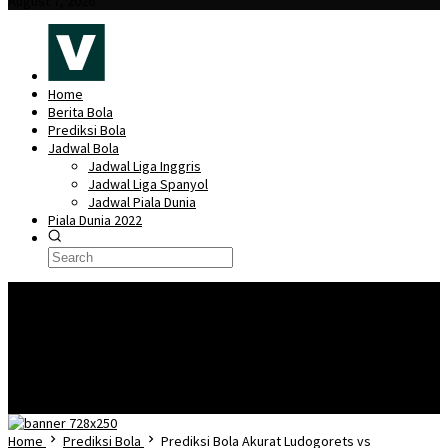
August 7, 2026
Home
Berita Bola
Prediksi Bola
Jadwal Bola
Jadwal Liga Inggris
Jadwal Liga Spanyol
Jadwal Piala Dunia
Piala Dunia 2022
🎖️
Piala Dunia Qatar 2022 – Lionel Messi Dalam Kondisi Prima Secara Fisik
Dan Mental Jelang Pembuka Piala Dunia Negara Argentina.
Piala Dunia
Qatar 2022 dan Isu-Isu Kontroversi Jelang Pelaksanaanya
Menilik 7
Pemain Bintang Inggris di Piala Dunia Qatar 2022
Mengenal Lusail Iconic
Stadium, Stadion terbesar di Piala Dunia 2022 Qatar
Fakta Menarik
Mengenai Qatar Sebagai Tuan Rumah Piala Dunia 2022
Home
Prediksi Bola
Prediksi Bola Akurat Ludogorets vs