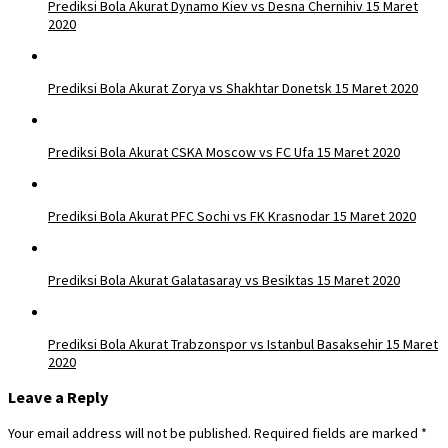
Prediksi Bola Akurat Dynamo Kiev vs Desna Chernihiv 15 Maret
2020
Prediksi Bola Akurat Zorya vs Shakhtar Donetsk 15 Maret 2020
Prediksi Bola Akurat CSKA Moscow vs FC Ufa 15 Maret 2020
Prediksi Bola Akurat PFC Sochi vs FK Krasnodar 15 Maret 2020
Prediksi Bola Akurat Galatasaray vs Besiktas 15 Maret 2020
Prediksi Bola Akurat Trabzonspor vs Istanbul Basaksehir 15 Maret
2020
Leave a Reply
Your email address will not be published.
Required fields are marked
*