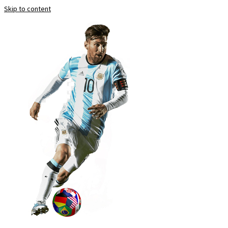
Skip to content