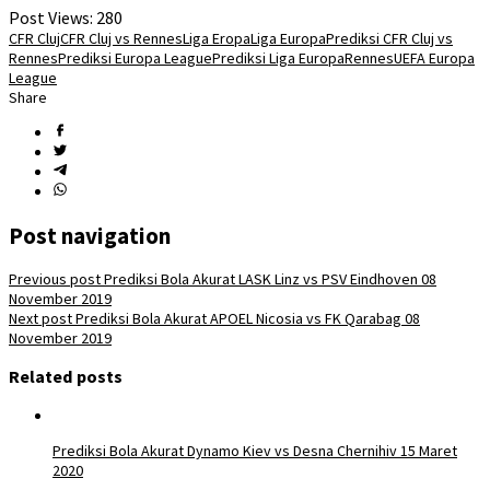
Post Views:
280
CFR Cluj
CFR Cluj vs Rennes
Liga Eropa
Liga Europa
Prediksi CFR Cluj vs
Rennes
Prediksi Europa League
Prediksi Liga Europa
Rennes
UEFA Europa
League
Share
Post navigation
Previous post
Prediksi Bola Akurat LASK Linz vs PSV Eindhoven 08
November 2019
Next post
Prediksi Bola Akurat APOEL Nicosia vs FK Qarabag 08
November 2019
Related posts
Prediksi Bola Akurat Dynamo Kiev vs Desna Chernihiv 15 Maret
2020