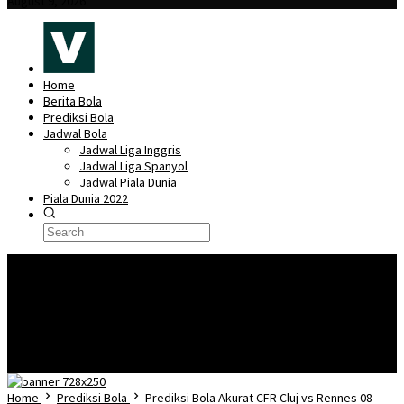
August 9, 2026
Home
Berita Bola
Prediksi Bola
Jadwal Bola
Jadwal Liga Inggris
Jadwal Liga Spanyol
Jadwal Piala Dunia
Piala Dunia 2022
🎖️
Piala Dunia Qatar 2022 – Lionel Messi Dalam Kondisi Prima Secara Fisik
Dan Mental Jelang Pembuka Piala Dunia Negara Argentina.
Piala Dunia
Qatar 2022 dan Isu-Isu Kontroversi Jelang Pelaksanaanya
Menilik 7
Pemain Bintang Inggris di Piala Dunia Qatar 2022
Mengenal Lusail Iconic
Stadium, Stadion terbesar di Piala Dunia 2022 Qatar
Fakta Menarik
Mengenai Qatar Sebagai Tuan Rumah Piala Dunia 2022
Home
Prediksi Bola
Prediksi Bola Akurat CFR Cluj vs Rennes 08