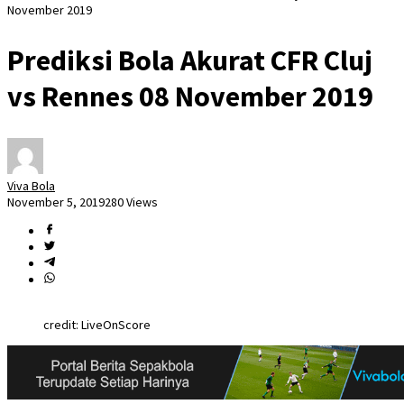
November 2019
Prediksi Bola Akurat CFR Cluj
vs Rennes 08 November 2019
Viva Bola
November 5, 2019
280 Views
credit: LiveOnScore