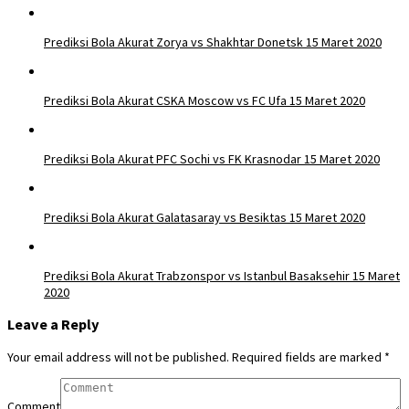
Prediksi Bola Akurat Zorya vs Shakhtar Donetsk 15 Maret 2020
Prediksi Bola Akurat CSKA Moscow vs FC Ufa 15 Maret 2020
Prediksi Bola Akurat PFC Sochi vs FK Krasnodar 15 Maret 2020
Prediksi Bola Akurat Galatasaray vs Besiktas 15 Maret 2020
Prediksi Bola Akurat Trabzonspor vs Istanbul Basaksehir 15 Maret
2020
Leave a Reply
Your email address will not be published.
Required fields are marked
*
Comment