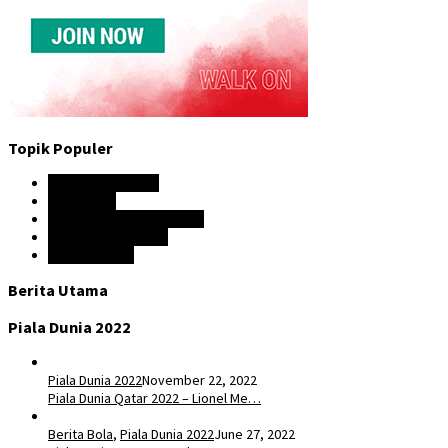
Topik Populer
Hasil Pertandingan
Liga Inggris
Premier League Indonesia
Prediksi Liga Inggris
Liga Champion
Berita Utama
Piala Dunia 2022
Piala Dunia 2022
November 22, 2022
Piala Dunia Qatar 2022 – Lionel Me…
Berita Bola
,
Piala Dunia 2022
June 27, 2022