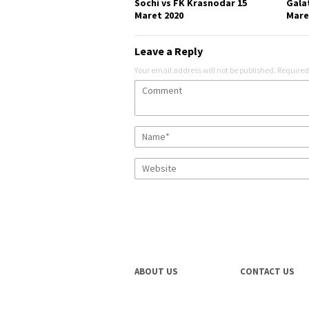
Sochi vs FK Krasnodar 15
Gala
Maret 2020
Mare
Leave a Reply
Your email address will not be published.
Required
ABOUT US
CONTACT US