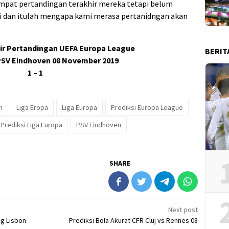
mpat pertandingan terakhir mereka tetapi belum
ni dan itulah mengapa kami merasa pertanidngan akan
hir Pertandingan UEFA Europa League
BERIT
 PSV Eindhoven 08 November 2019
1 – 1
n
Liga Eropa
Liga Europa
Prediksi Europa League
Prediksi Liga Europa
PSV Eindhoven
SHARE
Next post
ng Lisbon
Prediksi Bola Akurat CFR Cluj vs Rennes 08