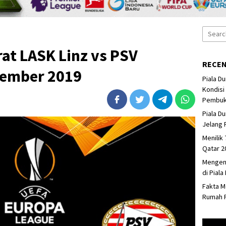
Search
for:
rat LASK Linz vs PSV
RECEN
vember 2019
Piala D
Kondisi
Pembuka
Piala D
Jelang 
Menilik 
Qatar 2
Mengena
di Piala
Fakta M
Rumah P