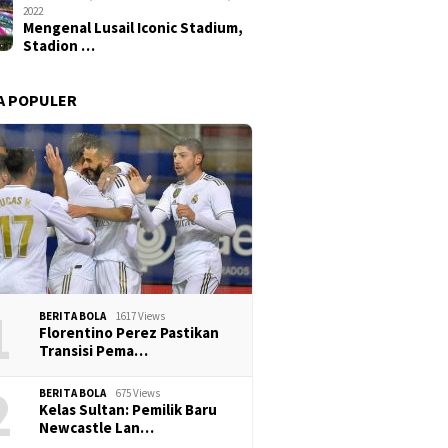
2022
Mengenal Lusail Iconic Stadium,
Stadion …
A POPULER
1
BERITA BOLA
1617 Views
​Florentino Perez Pastikan
Transisi Pema…
2
BERITA BOLA
675 Views
Kelas Sultan: Pemilik Baru
Newcastle Lan…