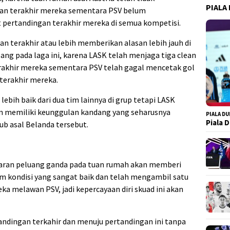
PIALA
an terakhir mereka sementara PSV belum
pertandingan terakhir mereka di semua kompetisi.
n terakhir atau lebih memberikan alasan lebih jauh di
bang pada laga ini, karena LASK telah menjaga tiga clean
akhir mereka sementara PSV telah gagal mencetak gol
terakhir mereka.
bih baik dari dua tim lainnya di grup tetapi LASK
an memiliki keunggulan kandang yang seharusnya
PIALA DU
Piala 
lub asal Belanda tersebut.
saran peluang ganda pada tuan rumah akan memberi
lam kondisi yang sangat baik dan telah mengambil satu
a melawan PSV, jadi kepercayaan diri skuad ini akan
tandingan terkahir dan menuju pertandingan ini tanpa