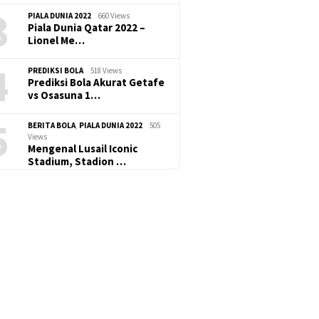
3
PIALA DUNIA 2022
660 Views
Piala Dunia Qatar 2022 –
Lionel Me…
4
PREDIKSI BOLA
518 Views
Prediksi Bola Akurat Getafe
vs Osasuna 1…
5
BERITA BOLA
,
PIALA DUNIA 2022
505
Views
Mengenal Lusail Iconic
Stadium, Stadion …