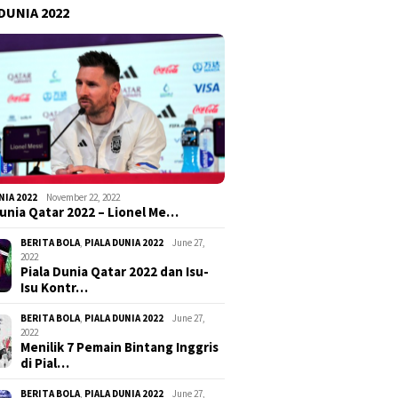
 DUNIA 2022
NIA 2022
November 22, 2022
Dunia Qatar 2022 – Lionel Me…
BERITA BOLA
,
PIALA DUNIA 2022
June 27,
2022
Piala Dunia Qatar 2022 dan Isu-
Isu Kontr…
BERITA BOLA
,
PIALA DUNIA 2022
June 27,
2022
Menilik 7 Pemain Bintang Inggris
di Pial…
BERITA BOLA
,
PIALA DUNIA 2022
June 27,