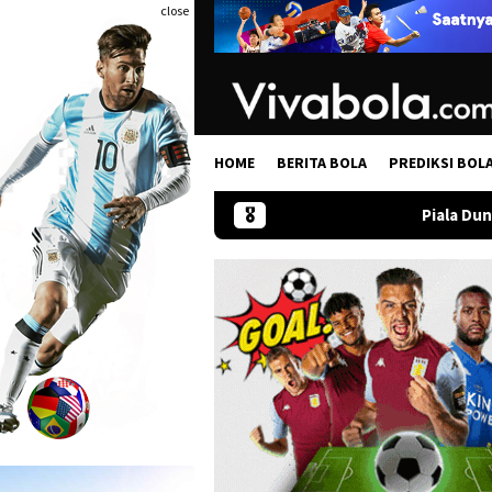
Skip
close
to
content
HOME
BERITA BOLA
PREDIKSI BOL
🎖️
Piala Dunia Qatar 2022 – L