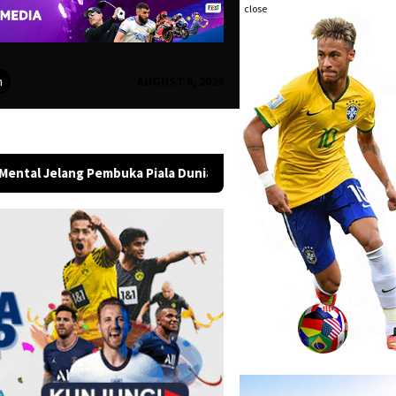
close
h
AUGUST 6, 2026
embuka Piala Dunia Negara Argentina.
Piala Dunia Qatar 2