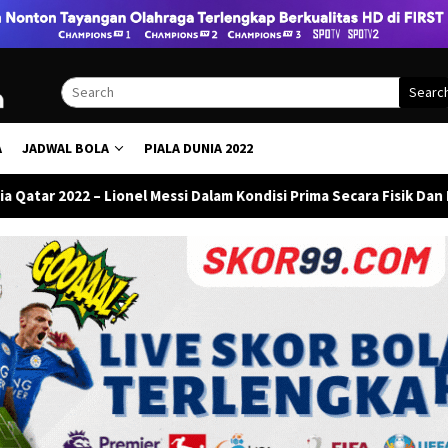
Searc
A
JADWAL BOLA
PIALA DUNIA 2022
ionel Messi Dalam Kondisi Prima Secara Fisik Dan Mental Jelang P