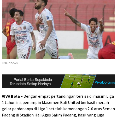
Tribunnews
VIVA Bola
– Dengan empat pertandingan tersisa di musim Liga
1 tahun ini, pemimpin klasemen Bali United berhasil meraih
gelar perdananya di Liga 1 setelah kemenangan 2-0 atas Semen
Padang di Stadion Haji Agus Salim Padang, hasil yang juga