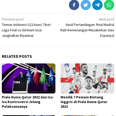
Post
Previous post
Next post
Timnas Indonesi U22 Kunci Tiket
Hasil Pertandingan: Real Madrid
navigation
Laga Final vs Vietnam Usai
Raih Kemenangan Meyakinkan atas
Jungkalkan Myanmar
Espanyol
RELATED POSTS
Piala Dunia Qatar 2022 dan Isu-
Menilik 7 Pemain Bintang
Isu Kontroversi Jelang
Inggris di Piala Dunia Qatar
Pelaksanaanya
2022