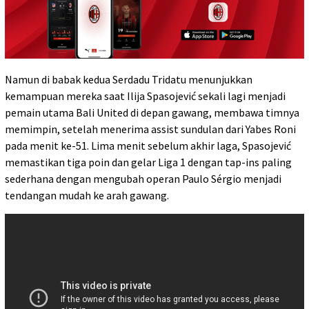
Namun di babak kedua Serdadu Tridatu menunjukkan
kemampuan mereka saat Ilija Spasojević sekali lagi menjadi
pemain utama Bali United di depan gawang, membawa timnya
memimpin, setelah menerima assist sundulan dari Yabes Roni
pada menit ke-51. Lima menit sebelum akhir laga, Spasojević
memastikan tiga poin dan gelar Liga 1 dengan tap-ins paling
sederhana dengan mengubah operan Paulo Sérgio menjadi
tendangan mudah ke arah gawang.