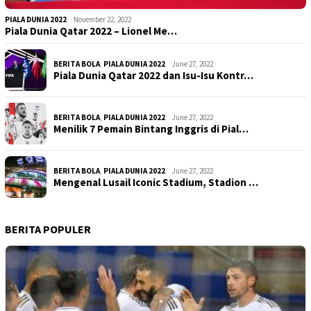
PIALA DUNIA 2022
November 22, 2022
Piala Dunia Qatar 2022 – Lionel Me…
BERITA BOLA
,
PIALA DUNIA 2022
June 27, 2022
Piala Dunia Qatar 2022 dan Isu-Isu Kontr…
BERITA BOLA
,
PIALA DUNIA 2022
June 27, 2022
Menilik 7 Pemain Bintang Inggris di Pial…
BERITA BOLA
,
PIALA DUNIA 2022
June 27, 2022
Mengenal Lusail Iconic Stadium, Stadion …
BERITA POPULER