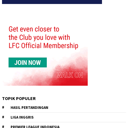
TOPIK POPULER
HASIL PERTANDINGAN
LIGA INGGRIS
PREMIER LEAGUE INDONESIA