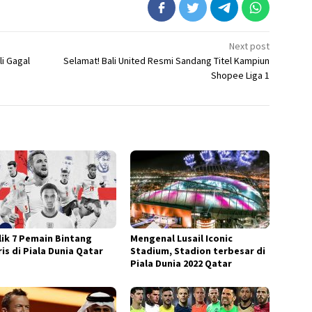
Next post
li Gagal
Selamat! Bali United Resmi Sandang Titel Kampiun
Shopee Liga 1
lik 7 Pemain Bintang
Mengenal Lusail Iconic
is di Piala Dunia Qatar
Stadium, Stadion terbesar di
Piala Dunia 2022 Qatar