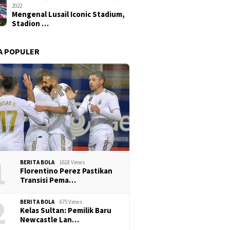
2022
Mengenal Lusail Iconic Stadium,
Stadion …
A POPULER
1
BERITA BOLA
1618 Views
​Florentino Perez Pastikan
Transisi Pema…
2
BERITA BOLA
675 Views
Kelas Sultan: Pemilik Baru
Newcastle Lan…