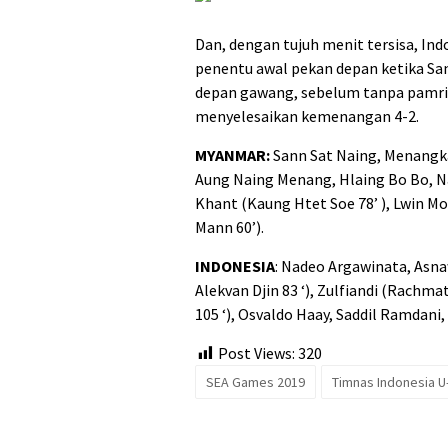
Dan, dengan tujuh menit tersisa, In
penentu awal pekan depan ketika San
depan gawang, sebelum tanpa pamri
menyelesaikan kemenangan 4-2.
MYANMAR:
Sann Sat Naing, Menangka
Aung Naing Menang, Hlaing Bo Bo, N
Khant (Kaung Htet Soe 78’ ), Lwin Mo
Mann 60’).
INDONESIA
: Nadeo Argawinata, Asnaw
Alekvan Djin 83 ‘), Zulfiandi (Rachm
105 ‘), Osvaldo Haay, Saddil Ramdani,
Post Views:
320
SEA Games 2019
Timnas Indonesia U