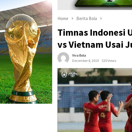
Home
Berita Bola
Timnas Indonesi U
vs Vietnam Usai 
Viva Bola
December 8, 2019
320 Views