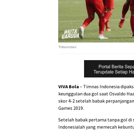
Tribunnews
VIVA Bola
– Timnas Indonesia dipak
keunggulan dua gol saat Osvaldo Ha
skor 4-2 setelah babak perpanjangan
Games 2019.
Setelah babak pertama tanpa gol di 
Indonesialah yang memecah kebuntua