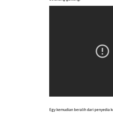
Egy kemudian beralih dari penyedia 