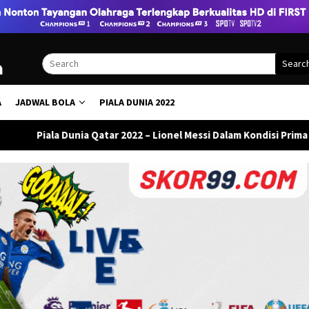
Searc
A
JADWAL BOLA
PIALA DUNIA 2022
atar 2022 – Lionel Messi Dalam Kondisi Prima Secara Fisik Dan Me