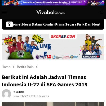
Skip
to
Mobile
content
Menu
nel Messi Dalam Kondisi Prima Secara Fisik Dan Mental Jelang Pem
🎖️
Home
Berita Bola
Berikut Ini Adalah Jadwal Timnas
Indonesia U-22 di SEA Games 2019
Viva Bola
November 2, 2019
304 Views