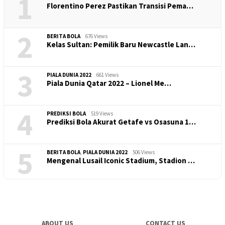
1
​Florentino Perez Pastikan Transisi Pema…
2
BERITA BOLA
676 Views
Kelas Sultan: Pemilik Baru Newcastle Lan…
3
PIALA DUNIA 2022
661 Views
Piala Dunia Qatar 2022 – Lionel Me…
4
PREDIKSI BOLA
519 Views
Prediksi Bola Akurat Getafe vs Osasuna 1…
5
BERITA BOLA
,
PIALA DUNIA 2022
506 Views
Mengenal Lusail Iconic Stadium, Stadion …
ABOUT US
CONTACT US