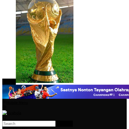
close
Mobile Menu
Search