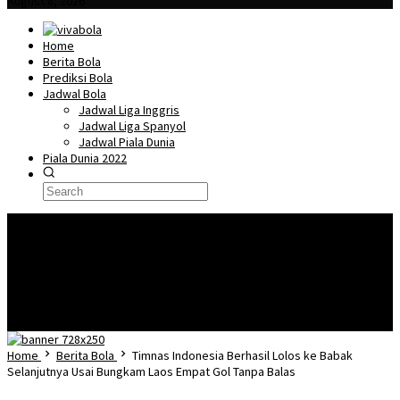
August 8, 2026
Home
Berita Bola
Prediksi Bola
Jadwal Bola
Jadwal Liga Inggris
Jadwal Liga Spanyol
Jadwal Piala Dunia
Piala Dunia 2022
🎖️
Piala Dunia Qatar 2022 – Lionel Messi Dalam Kondisi Prima Secara Fisik
Dan Mental Jelang Pembuka Piala Dunia Negara Argentina.
Piala Dunia
Qatar 2022 dan Isu-Isu Kontroversi Jelang Pelaksanaanya
Menilik 7
Pemain Bintang Inggris di Piala Dunia Qatar 2022
Mengenal Lusail Iconic
Stadium, Stadion terbesar di Piala Dunia 2022 Qatar
Fakta Menarik
Mengenai Qatar Sebagai Tuan Rumah Piala Dunia 2022
Home
Berita Bola
Timnas Indonesia Berhasil Lolos ke Babak
Selanjutnya Usai Bungkam Laos Empat Gol Tanpa Balas