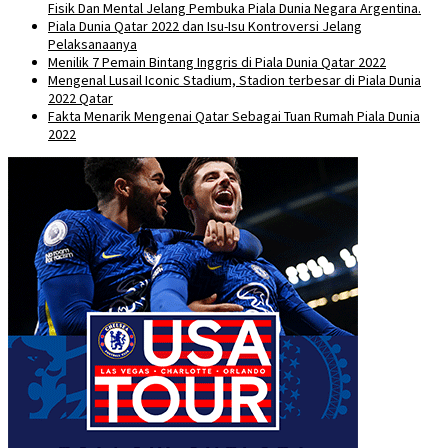
Fisik Dan Mental Jelang Pembuka Piala Dunia Negara Argentina.
Piala Dunia Qatar 2022 dan Isu-Isu Kontroversi Jelang
Pelaksanaanya
Menilik 7 Pemain Bintang Inggris di Piala Dunia Qatar 2022
Mengenal Lusail Iconic Stadium, Stadion terbesar di Piala Dunia
2022 Qatar
Fakta Menarik Mengenai Qatar Sebagai Tuan Rumah Piala Dunia
2022