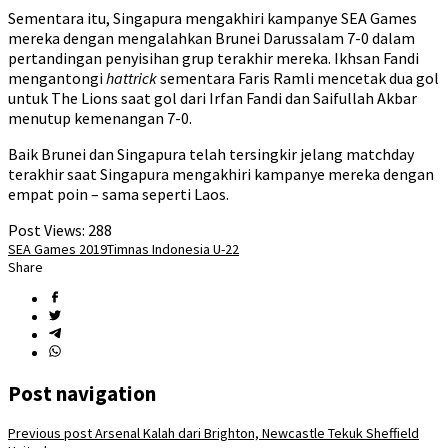
Sementara itu, Singapura mengakhiri kampanye SEA Games
mereka dengan mengalahkan Brunei Darussalam 7-0 dalam
pertandingan penyisihan grup terakhir mereka. Ikhsan Fandi
mengantongi
hattrick
sementara Faris Ramli mencetak dua gol
untuk The Lions saat gol dari Irfan Fandi dan Saifullah Akbar
menutup kemenangan 7-0.
Baik Brunei dan Singapura telah tersingkir jelang matchday
terakhir saat Singapura mengakhiri kampanye mereka dengan
empat poin – sama seperti Laos.
Post Views:
288
SEA Games 2019
Timnas Indonesia U-22
Share
Post navigation
Previous post
Arsenal Kalah dari Brighton, Newcastle Tekuk Sheffield