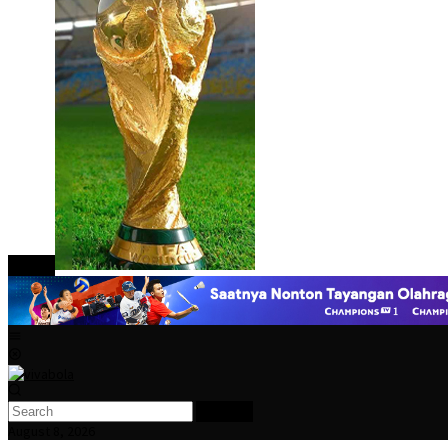
close
Mobile
Menu
Search
August 8, 2026