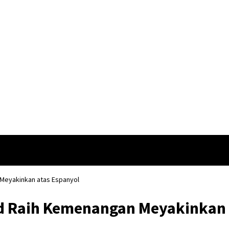
an Mental Jelang Pembuka Piala Dunia Negara Argentina.
Piala Dunia Qatar 20
erbesar di Piala Dunia 2022 Qatar
Fakta Menarik Mengenai Qatar Sebagai Tua
 Meyakinkan atas Espanyol
id Raih Kemenangan Meyakinkan 