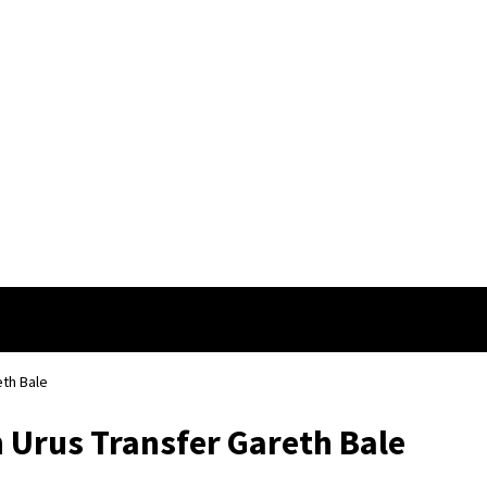
an Mental Jelang Pembuka Piala Dunia Negara Argentina.
Piala Dunia Qatar 20
erbesar di Piala Dunia 2022 Qatar
Fakta Menarik Mengenai Qatar Sebagai Tua
eth Bale
 Urus Transfer Gareth Bale