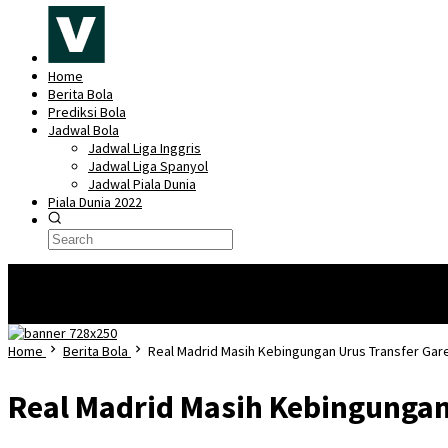
Home
Berita Bola
Prediksi Bola
Jadwal Bola
Jadwal Liga Inggris
Jadwal Liga Spanyol
Jadwal Piala Dunia
Piala Dunia 2022
🎖️
Piala Dunia Qatar 2022 – Lionel Messi Dalam Kondisi Prima Secara Fisik D
Inggris di Piala Dunia Qatar 2022
Mengenal Lusail Iconic Stadium, Stadion t
Home
Berita Bola
Real Madrid Masih Kebingungan Urus Transfer Gar
Real Madrid Masih Kebingungan