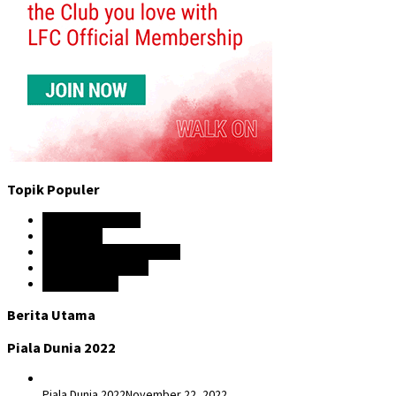
Topik Populer
Hasil Pertandingan
Liga Inggris
Premier League Indonesia
Prediksi Liga Inggris
Liga Champion
Berita Utama
Piala Dunia 2022
Piala Dunia 2022
November 22, 2022