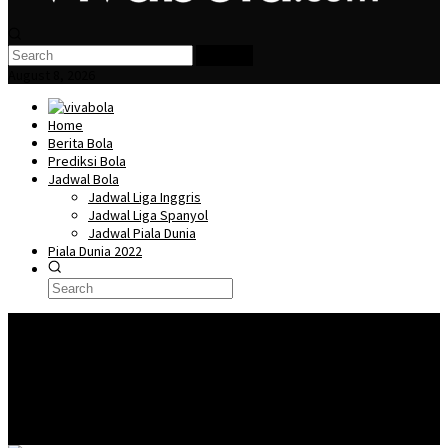
Search
August 8, 2026
Home
Berita Bola
Prediksi Bola
Jadwal Bola
Jadwal Liga Inggris
Jadwal Liga Spanyol
Jadwal Piala Dunia
Piala Dunia 2022
🎖️
Piala Dunia Qatar 2022 – Lionel Messi Dalam Kondisi Prima Secara Fisik
Dan Mental Jelang Pembuka Piala Dunia Negara Argentina.
Piala Dunia
Qatar 2022 dan Isu-Isu Kontroversi Jelang Pelaksanaanya
Menilik 7
Pemain Bintang Inggris di Piala Dunia Qatar 2022
Mengenal Lusail Iconic
Stadium, Stadion terbesar di Piala Dunia 2022 Qatar
Fakta Menarik
Mengenai Qatar Sebagai Tuan Rumah Piala Dunia 2022