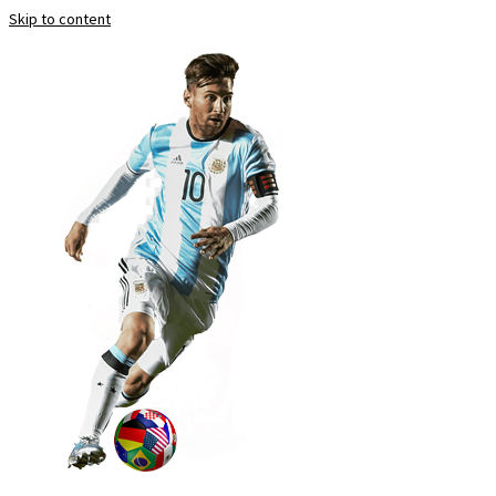
Skip to content