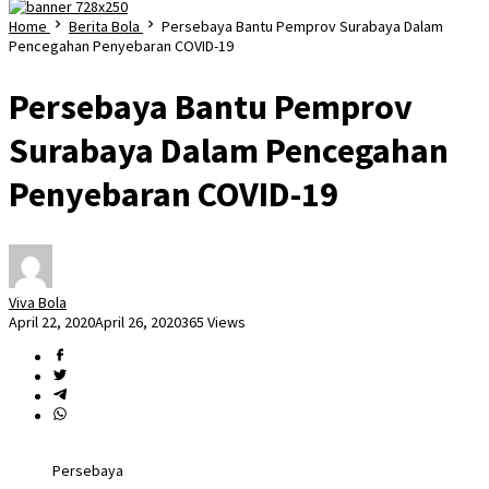
Home
Berita Bola
Persebaya Bantu Pemprov Surabaya Dalam
Pencegahan Penyebaran COVID-19
Persebaya Bantu Pemprov
Surabaya Dalam Pencegahan
Penyebaran COVID-19
Viva Bola
April 22, 2020
April 26, 2020
365 Views
Persebaya