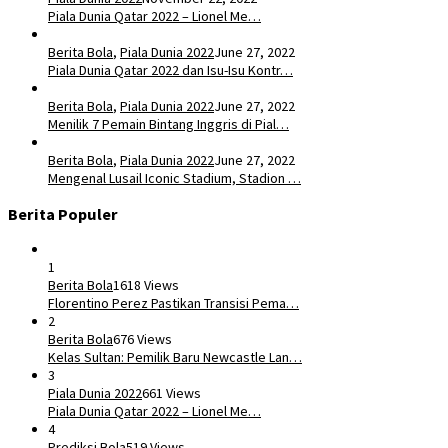
Piala Dunia Qatar 2022 – Lionel Me…
Berita Bola
,
Piala Dunia 2022
June 27, 2022
Piala Dunia Qatar 2022 dan Isu-Isu Kontr…
Berita Bola
,
Piala Dunia 2022
June 27, 2022
Menilik 7 Pemain Bintang Inggris di Pial…
Berita Bola
,
Piala Dunia 2022
June 27, 2022
Mengenal Lusail Iconic Stadium, Stadion …
Berita Populer
1
Berita Bola
1618 Views
​Florentino Perez Pastikan Transisi Pema…
2
Berita Bola
676 Views
Kelas Sultan: Pemilik Baru Newcastle Lan…
3
Piala Dunia 2022
661 Views
Piala Dunia Qatar 2022 – Lionel Me…
4
Prediksi Bola
519 Views