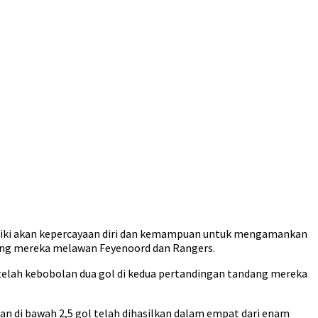
liki akan kepercayaan diri dan kemampuan untuk mengamankan
dang mereka melawan Feyenoord dan Rangers.
telah kebobolan dua gol di kedua pertandingan tandang mereka
n di bawah 2,5 gol telah dihasilkan dalam empat dari enam