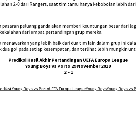
ahan 2-0 dari Rangers, saat tim tamu hanya kebobolan lebih dari
pasaran peluang ganda akan memberi keuntungan besar dari laga 
 kekalahan dari empat pertandingan grup mereka.
o menawarkan yang lebih baik dari dua tim lain dalam grup ini d
 dua gol pada setiap kesempatan, dan terlihat lebih mungkin untu
Prediksi Hasil Akhir Pertandingan UEFA Europa League
Young Boys vs Porto 29 November 2019
2 – 1
ediksi Young Boys vs Porto
UEFA Europa League
Young Boys
Young Boys vs 