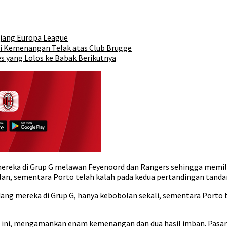
Ajang Europa League
si Kemenangan Telak atas Club Brugge
es yang Lolos ke Babak Berikutnya
ereka di Grup G melawan Feyenoord dan Rangers sehingga memi
jalan, sementara Porto telah kalah pada kedua pertandingan tan
dang mereka di Grup G, hanya kebobolan sekali, sementara Porto 
m ini, mengamankan enam kemenangan dan dua hasil imban. Pasara