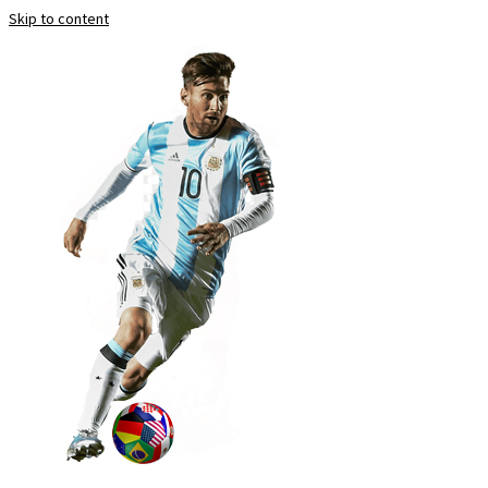
Skip to content