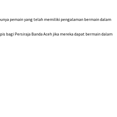
en punya pemain yang telah memiliki pengalaman bermain dalam
is bagi Persiraja Banda Aceh jika mereka dapat bermain dalam