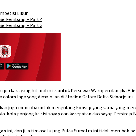
mpetisi Libur
Berkembang – Part 4
Berkembang – Part 3
tu perkara yang hit and miss untuk Persewar Waropen dan jika El
 dalam laga yang dimainkan di Stadion Gelora Delta Sidoarjo ini.
 akan juga mencoba untuk mengulang konsep yang sama yang mere
-bola panjang ke sisi sayap dan kecepatan duo sayap Persiraja B
gan ini, dan jika tim asal ujung Pulau Sumatra ini tidak meruba