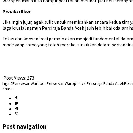
Waropen maka kita hampir pasti akan melihat jual beli serangan
Prediksi Skor
Jika ingin jujur, agak sulit untuk memisahkan antara kedua ti
laga krusial namun Persiraja Banda Aceh jauh lebih baik dalam hal
Fokus dan konsentrasi pemain akan menjadi fundamental dalam l
mode yang sama yang telah mereka tunjukkan dalam pertandin
Post Views:
273
Liga 2
Persewar Waropen
Persewar Waropen vs Persiraja Banda Aceh
Pers
Share
Post navigation