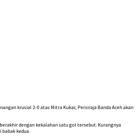
gan krusial 2-0 atas Mitra Kukar, Persiraja Banda Aceh akan
berakhir dengan kekalahan satu gol tersebut. Kurangnya
i babak kedua.