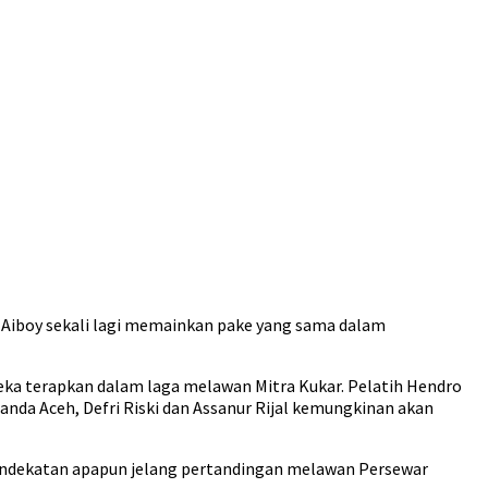
ie Aiboy sekali lagi memainkan pake yang sama dalam
ka terapkan dalam laga melawan Mitra Kukar. Pelatih Hendro
anda Aceh, Defri Riski dan Assanur Rijal kemungkinan akan
h pendekatan apapun jelang pertandingan melawan Persewar