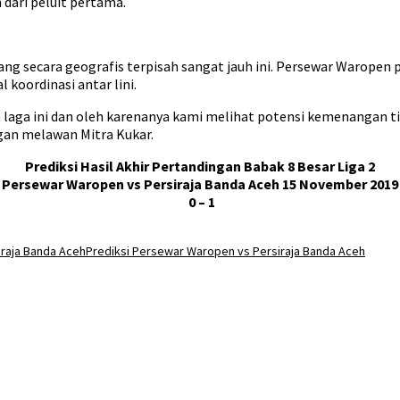
 dari peluit pertama.
m yang secara geografis terpisah sangat jauh ini. Persewar Warop
 koordinasi antar lini.
aga ini dan oleh karenanya kami melihat potensi kemenangan tip
gan melawan Mitra Kukar.
Prediksi Hasil Akhir Pertandingan Babak 8 Besar Liga 2
Persewar Waropen vs Persiraja Banda Aceh 15 November 2019
0 – 1
iraja Banda Aceh
Prediksi Persewar Waropen vs Persiraja Banda Aceh