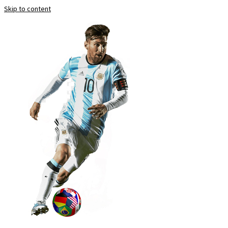
Skip to content