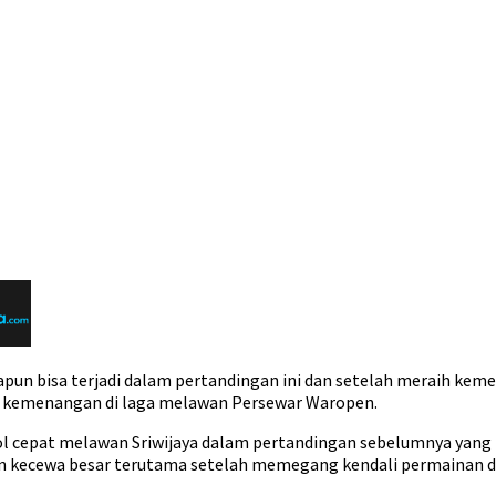
bisa terjadi dalam pertandingan ini dan setelah meraih kemenan
n kemenangan di laga melawan Persewar Waropen.
ol cepat melawan Sriwijaya dalam pertandingan sebelumnya yang 
kan kecewa besar terutama setelah memegang kendali permainan d