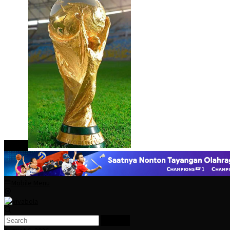
close
Mobile Menu
Search