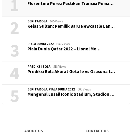
1
​Florentino Perez Pastikan Transisi Pema…
2
BERITA BOLA
675 Views
Kelas Sultan: Pemilik Baru Newcastle Lan…
3
PIALA DUNIA 2022
660 Views
Piala Dunia Qatar 2022 – Lionel Me…
4
PREDIKSI BOLA
518 Views
Prediksi Bola Akurat Getafe vs Osasuna 1…
5
BERITA BOLA
,
PIALA DUNIA 2022
505 Views
Mengenal Lusail Iconic Stadium, Stadion …
ABOUT US
CONTACT US