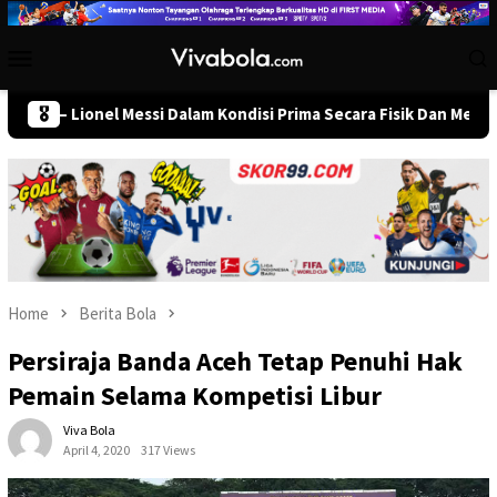
Skip
to
Mobile
content
Menu
Lionel Messi Dalam Kondisi Prima Secara Fisik Dan Mental Jelang 
🎖️
Home
Berita Bola
Persiraja Banda Aceh Tetap Penuhi Hak
Pemain Selama Kompetisi Libur
Viva Bola
April 4, 2020
317 Views