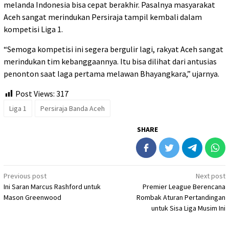
melanda Indonesia bisa cepat berakhir. Pasalnya masyarakat
Aceh sangat merindukan Persiraja tampil kembali dalam
kompetisi Liga 1.
“Semoga kompetisi ini segera bergulir lagi, rakyat Aceh sangat
merindukan tim kebanggaannya. Itu bisa dilihat dari antusias
penonton saat laga pertama melawan Bhayangkara,” ujarnya.
Post Views:
317
Liga 1
Persiraja Banda Aceh
SHARE
Post
Previous post
Next post
Ini Saran Marcus Rashford untuk
Premier League Berencana
navigation
Mason Greenwood
Rombak Aturan Pertandingan
untuk Sisa Liga Musim Ini