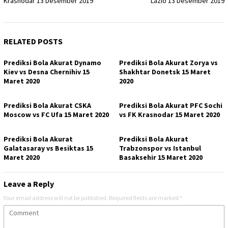
Krasnodar 13 Desember 2019
Lazio 13 Desember 2019
RELATED POSTS
Prediksi Bola Akurat Dynamo
Prediksi Bola Akurat Zorya vs
Kiev vs Desna Chernihiv 15
Shakhtar Donetsk 15 Maret
Maret 2020
2020
Prediksi Bola Akurat CSKA
Prediksi Bola Akurat PFC Sochi
Moscow vs FC Ufa 15 Maret 2020
vs FK Krasnodar 15 Maret 2020
Prediksi Bola Akurat
Prediksi Bola Akurat
Galatasaray vs Besiktas 15
Trabzonspor vs Istanbul
Maret 2020
Basaksehir 15 Maret 2020
Leave a Reply
Your email address will not be published.
Required fields are marked
*