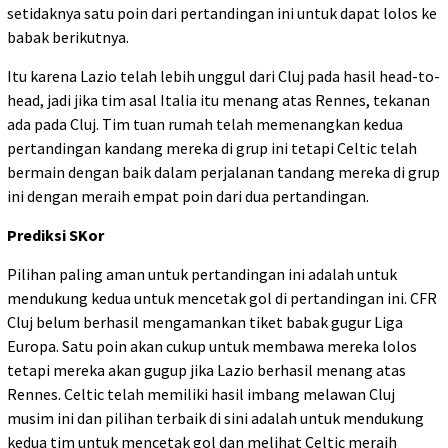
setidaknya satu poin dari pertandingan ini untuk dapat lolos ke
babak berikutnya.
Itu karena Lazio telah lebih unggul dari Cluj pada hasil head-to-
head, jadi jika tim asal Italia itu menang atas Rennes, tekanan
ada pada Cluj. Tim tuan rumah telah memenangkan kedua
pertandingan kandang mereka di grup ini tetapi Celtic telah
bermain dengan baik dalam perjalanan tandang mereka di grup
ini dengan meraih empat poin dari dua pertandingan.
Prediksi SKor
Pilihan paling aman untuk pertandingan ini adalah untuk
mendukung kedua untuk mencetak gol di pertandingan ini. CFR
Cluj belum berhasil mengamankan tiket babak gugur Liga
Europa. Satu poin akan cukup untuk membawa mereka lolos
tetapi mereka akan gugup jika Lazio berhasil menang atas
Rennes. Celtic telah memiliki hasil imbang melawan Cluj
musim ini dan pilihan terbaik di sini adalah untuk mendukung
kedua tim untuk mencetak gol dan melihat Celtic meraih