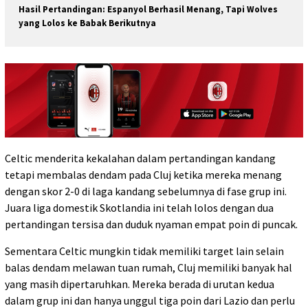
Hasil Pertandingan: Espanyol Berhasil Menang, Tapi Wolves
yang Lolos ke Babak Berikutnya
Celtic menderita kekalahan dalam pertandingan kandang
tetapi membalas dendam pada Cluj ketika mereka menang
dengan skor 2-0 di laga kandang sebelumnya di fase grup ini.
Juara liga domestik Skotlandia ini telah lolos dengan dua
pertandingan tersisa dan duduk nyaman empat poin di puncak.
Sementara Celtic mungkin tidak memiliki target lain selain
balas dendam melawan tuan rumah, Cluj memiliki banyak hal
yang masih dipertaruhkan. Mereka berada di urutan kedua
dalam grup ini dan hanya unggul tiga poin dari Lazio dan perlu