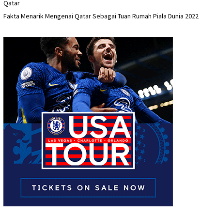
Qatar
Fakta Menarik Mengenai Qatar Sebagai Tuan Rumah Piala Dunia 2022