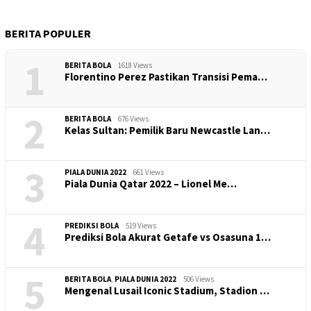
BERITA POPULER
1
BERITA BOLA
1618 Views
​Florentino Perez Pastikan Transisi Pema…
2
BERITA BOLA
676 Views
Kelas Sultan: Pemilik Baru Newcastle Lan…
3
PIALA DUNIA 2022
661 Views
Piala Dunia Qatar 2022 – Lionel Me…
4
PREDIKSI BOLA
519 Views
Prediksi Bola Akurat Getafe vs Osasuna 1…
5
BERITA BOLA
,
PIALA DUNIA 2022
506 Views
Mengenal Lusail Iconic Stadium, Stadion …