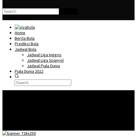
Search
August 10, 2026
Home
Berita Bola
Prediksi Bola
Jadwal Bola
Jadwal Liga Inggris
Jadwal Liga Spanyol
Jadwal Piala Dunia
Piala Dunia 2022
🎖️
Piala Dunia Qatar 2022 – Lionel Messi Dalam Kondisi Prima Secara Fisik
Dan Mental Jelang Pembuka Piala Dunia Negara Argentina.
Piala Dunia
Qatar 2022 dan Isu-Isu Kontroversi Jelang Pelaksanaanya
Menilik 7
Pemain Bintang Inggris di Piala Dunia Qatar 2022
Mengenal Lusail Iconic
Stadium, Stadion terbesar di Piala Dunia 2022 Qatar
Fakta Menarik
Mengenai Qatar Sebagai Tuan Rumah Piala Dunia 2022