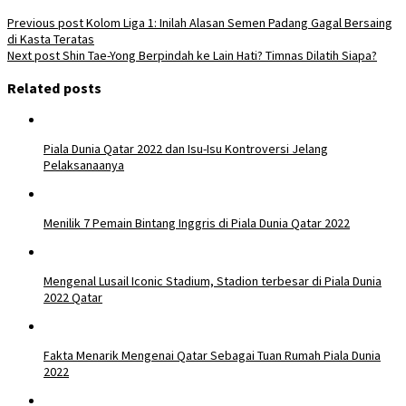
Post
Previous post
Kolom Liga 1: Inilah Alasan Semen Padang Gagal Bersaing
di Kasta Teratas
navigation
Next post
Shin Tae-Yong Berpindah ke Lain Hati? Timnas Dilatih Siapa?
Related posts
Piala Dunia Qatar 2022 dan Isu-Isu Kontroversi Jelang
Pelaksanaanya
Menilik 7 Pemain Bintang Inggris di Piala Dunia Qatar 2022
Mengenal Lusail Iconic Stadium, Stadion terbesar di Piala Dunia
2022 Qatar
Fakta Menarik Mengenai Qatar Sebagai Tuan Rumah Piala Dunia
2022