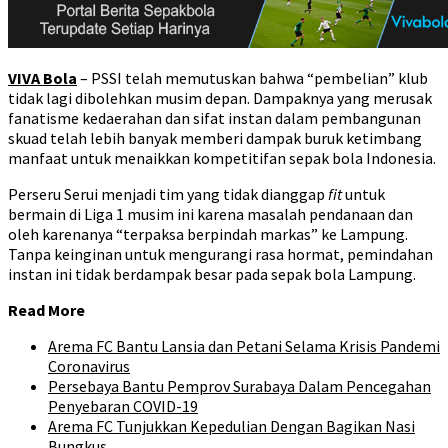
VIVA Bola
– PSSI telah memutuskan bahwa “pembelian” klub
tidak lagi dibolehkan musim depan. Dampaknya yang merusak
fanatisme kedaerahan dan sifat instan dalam pembangunan
skuad telah lebih banyak memberi dampak buruk ketimbang
manfaat untuk menaikkan kompetitifan sepak bola Indonesia.
Perseru Serui menjadi tim yang tidak dianggap
fit
untuk
bermain di Liga 1 musim ini karena masalah pendanaan dan
oleh karenanya “terpaksa berpindah markas” ke Lampung.
Tanpa keinginan untuk mengurangi rasa hormat, pemindahan
instan ini tidak berdampak besar pada sepak bola Lampung.
Read More
Arema FC Bantu Lansia dan Petani Selama Krisis Pandemi
Coronavirus
Persebaya Bantu Pemprov Surabaya Dalam Pencegahan
Penyebaran COVID-19
Arema FC Tunjukkan Kepedulian Dengan Bagikan Nasi
Bungkus