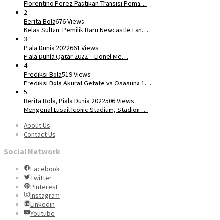
​Florentino Perez Pastikan Transisi Pema…
2
Berita Bola
676 Views
Kelas Sultan: Pemilik Baru Newcastle Lan…
3
Piala Dunia 2022
661 Views
Piala Dunia Qatar 2022 – Lionel Me…
4
Prediksi Bola
519 Views
Prediksi Bola Akurat Getafe vs Osasuna 1…
5
Berita Bola
,
Piala Dunia 2022
506 Views
Mengenal Lusail Iconic Stadium, Stadion …
About Us
Contact Us
Social Network
Facebook
Twitter
Pinterest
Instagram
Linkedin
Youtube