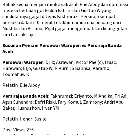
Babak kedua menjadi milik anak asuh Elie Aiboy dan dominasi
mereka berbuah gol kedua kali ini dari Gustap W yang
sundulannya gagal ditepis Fakhrurazi. Persiraja sempat
bereaksi dalam 10 menit terakhir namun dua peluang dari
Mukhlis dan Assanur Rijal gagal mengembalikan keunggulan
tim Lantak Laju.
Susunan Pemain Persewar Waropen vs Persiraja Banda
Aceh
Persewar Waropen
: Drik; Asrawan, Victor Pae (c), Izaac,
Harewan; Eljo, Gustap W, R Kurni; S Balinsa, Kararbo,
Toumahuw R
Pelatih: Elie Aiboy
Persiraja Banda Aceh:
Fakhrurazi; Eriyanto, M Andika, Tri Adi,
Agus Suhendra; Defri Riski, Fary Komul, Zamrony; Andri Abu
Bakar, Husnuzhon, Irvan YM
Pelatih: Hendri Susilo
Post Views:
276