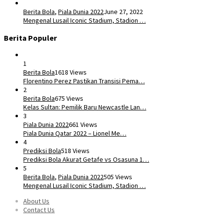
Berita Bola
,
Piala Dunia 2022
June 27, 2022
Mengenal Lusail Iconic Stadium, Stadion …
Berita Populer
1
Berita Bola
1618 Views
​Florentino Perez Pastikan Transisi Pema…
2
Berita Bola
675 Views
Kelas Sultan: Pemilik Baru Newcastle Lan…
3
Piala Dunia 2022
661 Views
Piala Dunia Qatar 2022 – Lionel Me…
4
Prediksi Bola
518 Views
Prediksi Bola Akurat Getafe vs Osasuna 1…
5
Berita Bola
,
Piala Dunia 2022
505 Views
Mengenal Lusail Iconic Stadium, Stadion …
About Us
Contact Us