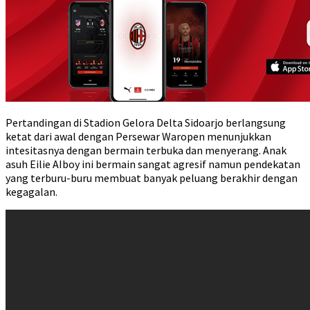
Pertandingan di Stadion Gelora Delta Sidoarjo berlangsung
ketat dari awal dengan Persewar Waropen menunjukkan
intesitasnya dengan bermain terbuka dan menyerang. Anak
asuh Eilie AIboy ini bermain sangat agresif namun pendekatan
yang terburu-buru membuat banyak peluang berakhir dengan
kegagalan.