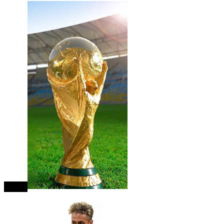
close