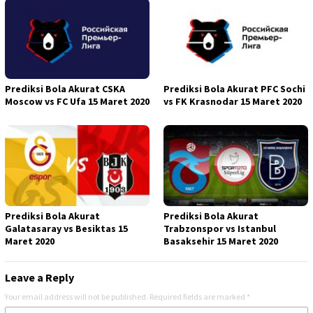
Prediksi Bola Akurat CSKA
Prediksi Bola Akurat PFC Sochi
Moscow vs FC Ufa 15 Maret 2020
vs FK Krasnodar 15 Maret 2020
Prediksi Bola Akurat
Prediksi Bola Akurat
Galatasaray vs Besiktas 15
Trabzonspor vs Istanbul
Maret 2020
Basaksehir 15 Maret 2020
Leave a Reply
Your email address will not be published.
Required fields are marked
*