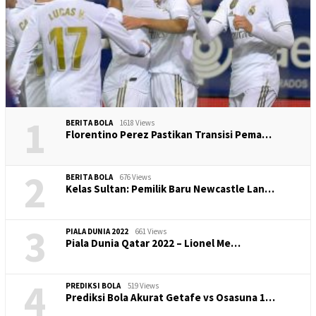
1
BERITA BOLA
1618 Views
​Florentino Perez Pastikan Transisi Pema…
2
BERITA BOLA
676 Views
Kelas Sultan: Pemilik Baru Newcastle Lan…
3
PIALA DUNIA 2022
661 Views
Piala Dunia Qatar 2022 – Lionel Me…
4
PREDIKSI BOLA
519 Views
Prediksi Bola Akurat Getafe vs Osasuna 1…