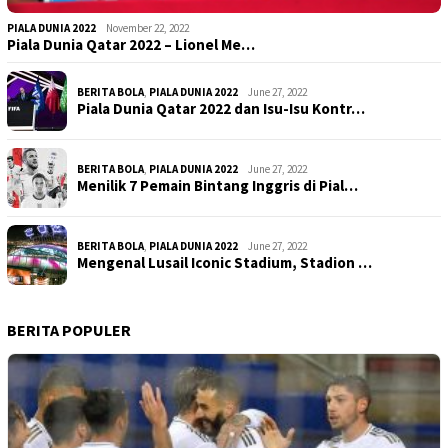
PIALA DUNIA 2022
November 22, 2022
Piala Dunia Qatar 2022 – Lionel Me…
BERITA BOLA
,
PIALA DUNIA 2022
June 27, 2022
Piala Dunia Qatar 2022 dan Isu-Isu Kontr…
BERITA BOLA
,
PIALA DUNIA 2022
June 27, 2022
Menilik 7 Pemain Bintang Inggris di Pial…
BERITA BOLA
,
PIALA DUNIA 2022
June 27, 2022
Mengenal Lusail Iconic Stadium, Stadion …
BERITA POPULER