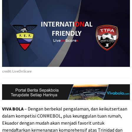
credit: LiveOnScore
VIVA BOLA
– Dengan berbekal pengalaman, dan keikutsertaan
dalam kompetisi CONMEBOL, plus keunggulan tuan rumah,
Ekuador dengan mudah akan menjadi favorit untuk
mendaftarkan kemenangan komprehensif atas Trinidad dan