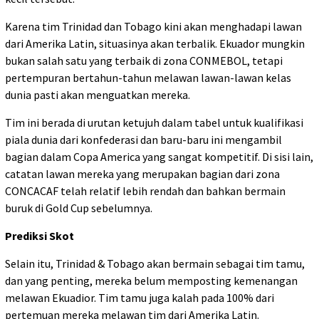
Karena tim Trinidad dan Tobago kini akan menghadapi lawan
dari Amerika Latin, situasinya akan terbalik. Ekuador mungkin
bukan salah satu yang terbaik di zona CONMEBOL, tetapi
pertempuran bertahun-tahun melawan lawan-lawan kelas
dunia pasti akan menguatkan mereka.
Tim ini berada di urutan ketujuh dalam tabel untuk kualifikasi
piala dunia dari konfederasi dan baru-baru ini mengambil
bagian dalam Copa America yang sangat kompetitif. Di sisi lain,
catatan lawan mereka yang merupakan bagian dari zona
CONCACAF telah relatif lebih rendah dan bahkan bermain
buruk di Gold Cup sebelumnya.
Prediksi Skot
Selain itu, Trinidad & Tobago akan bermain sebagai tim tamu,
dan yang penting, mereka belum memposting kemenangan
melawan Ekuadior. Tim tamu juga kalah pada 100% dari
pertemuan mereka melawan tim dari Amerika Latin.