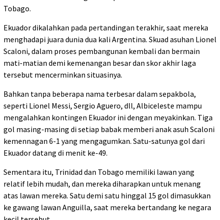
Tobago.
Ekuador dikalahkan pada pertandingan terakhir, saat mereka
menghadapi juara dunia dua kali Argentina. Skuad asuhan Lionel
Scaloni, dalam proses pembangunan kembali dan bermain
mati-matian demi kemenangan besar dan skor akhir laga
tersebut mencerminkan situasinya.
Bahkan tanpa beberapa nama terbesar dalam sepakbola,
seperti Lionel Messi, Sergio Aguero, dll, Albiceleste mampu
mengalahkan kontingen Ekuador ini dengan meyakinkan. Tiga
gol masing-masing di setiap babak memberi anak asuh Scaloni
kemennagan 6-1 yang mengagumkan. Satu-satunya gol dari
Ekuador datang di menit ke-49.
Sementara itu, Trinidad dan Tobago memiliki lawan yang
relatif lebih mudah, dan mereka diharapkan untuk menang
atas lawan mereka. Satu demi satu hinggal 15 gol dimasukkan
ke gawang lawan Anguilla, saat mereka bertandang ke negara
kecil tersebut.