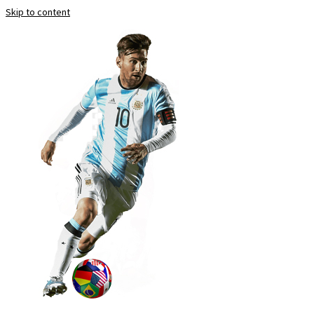
Skip to content