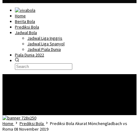
August 8, 2026
Home
Berita Bola
Prediksi Bola
Jadwal Bola
Jadwal Liga Inggris
Jadwal Liga Spanyol
Jadwal Piala Dunia
Piala Dunia 2022
🎖️
Piala Dunia Qatar 2022 – Lionel Messi Dalam Kondisi Prima Secara Fisik
Dan Mental Jelang Pembuka Piala Dunia Negara Argentina.
Piala Dunia
Qatar 2022 dan Isu-Isu Kontroversi Jelang Pelaksanaanya
Menilik 7
Pemain Bintang Inggris di Piala Dunia Qatar 2022
Mengenal Lusail Iconic
Stadium, Stadion terbesar di Piala Dunia 2022 Qatar
Fakta Menarik
Mengenai Qatar Sebagai Tuan Rumah Piala Dunia 2022
Home
Prediksi Bola
Prediksi Bola Akurat Mönchengladbach vs
Roma 08 November 2019