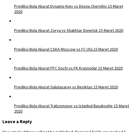
Prediksi Bola Akurat Dynamo Kiev vs Desna Chernihiv 15 Maret
2020
Prediksi Bola Akurat Zorya vs Shakhtar Donetsk 15 Maret 2020
Prediksi Bola Akurat CSKA Moscow vs FC Ufa 15 Maret 2020
Prediksi Bola Akurat PFC Sochi vs FK Krasnodar 15 Maret 2020
Prediksi Bola Akurat Galatasaray vs Besiktas 15 Maret 2020
Prediksi Bola Akurat Trabzonspor vs Istanbul Basaksehir 15 Maret
2020
Leave a Reply
Your email address will not be published.
Required fields are marked
*