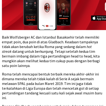
Baik Wolfsberger AC dan Istanbul Basaksehir telah memiliki
empat poin, dua poin di atas Gladbach. Keadaan tampaknya
tidak akan berubah ketika Roma yang sedang dalam
hot
streak
datang untuk berkunjung. Tetapi setelah kedua tim
bermain imbang dalam tiga pertandingan head to head, kita
mungkin akan melihat kedua tim cukup puas dengan berbagi
satu poin lainnya.
Roma telah mencapai bentuk terbaik mereka akhir-akhir ini
dimana mereka telah tidak kalah di Serie A sejak bermain
melawan SPAL pada bulan Maret 2019. Tim ini juga tidak
terkalahkan di Liga Europa dan telah mencetak gol di setiap
pertandingan tandang kecuali satu kali sejak awal musim baru
ini.