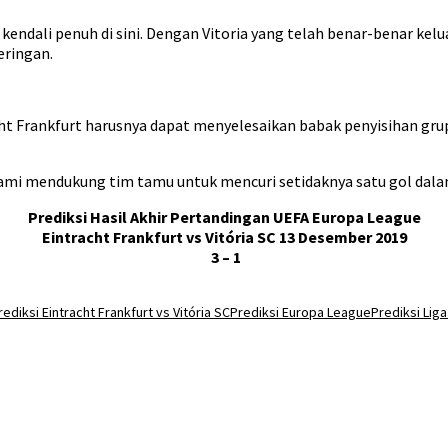
dali penuh di sini. Dengan Vitoria yang telah benar-benar keluar
eringan.
cht Frankfurt harusnya dapat menyelesaikan babak penyisihan 
kami mendukung tim tamu untuk mencuri setidaknya satu gol dala
Prediksi Hasil Akhir Pertandingan UEFA Europa League
Eintracht Frankfurt vs Vitória SC 13 Desember 2019
3 – 1
rediksi Eintracht Frankfurt vs Vitória SC
Prediksi Europa League
Prediksi Lig