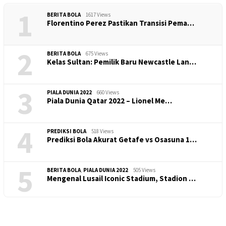
1
BERITA BOLA
1617 Views
​Florentino Perez Pastikan Transisi Pema…
2
BERITA BOLA
675 Views
Kelas Sultan: Pemilik Baru Newcastle Lan…
3
PIALA DUNIA 2022
660 Views
Piala Dunia Qatar 2022 – Lionel Me…
4
PREDIKSI BOLA
518 Views
Prediksi Bola Akurat Getafe vs Osasuna 1…
5
BERITA BOLA
,
PIALA DUNIA 2022
505 Views
Mengenal Lusail Iconic Stadium, Stadion …