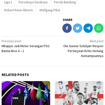
Liga 1
Persebaya Surabaya
Persib Bandung
Robert Rene Alberts
Wolfgang Pikal
SHARE
Post
Previous post
Next post
Mbappe Jadi Motor Serangan PSG
Ole Gunnar Solskjær Respon
navigation
Bantai Nice 4 – 1
Pertanyaan Kritis tentang
Kemampuannya
RELATED POSTS