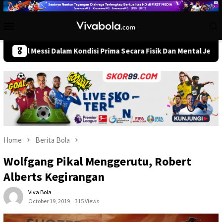
Skip
to
Mobile
content
Menu
 Messi Dalam Kondisi Prima Secara Fisik Dan Mental Jelang Pembuk
🎖️
Home
Berita Bola
Wolfgang Pikal Menggerutu, Robert
Alberts Kegirangan
Viva Bola
October 19, 2019
315 Views