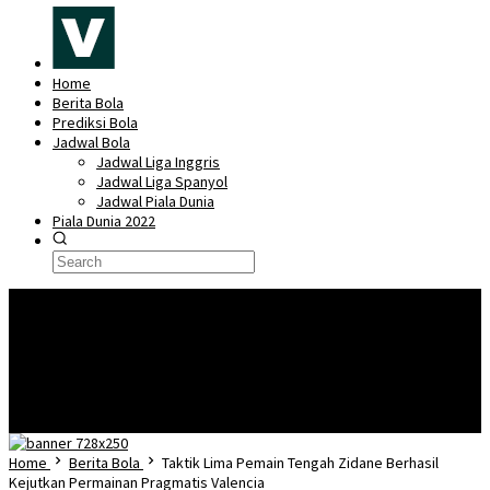
Home
Berita Bola
Prediksi Bola
Jadwal Bola
Jadwal Liga Inggris
Jadwal Liga Spanyol
Jadwal Piala Dunia
Piala Dunia 2022
🎖️
Piala Dunia Qatar 2022 – Lionel Messi Dalam Kondisi Prima Secara Fisik
Dan Mental Jelang Pembuka Piala Dunia Negara Argentina.
Piala Dunia
Qatar 2022 dan Isu-Isu Kontroversi Jelang Pelaksanaanya
Menilik 7
Pemain Bintang Inggris di Piala Dunia Qatar 2022
Mengenal Lusail Iconic
Stadium, Stadion terbesar di Piala Dunia 2022 Qatar
Fakta Menarik
Mengenai Qatar Sebagai Tuan Rumah Piala Dunia 2022
Home
Berita Bola
Taktik Lima Pemain Tengah Zidane Berhasil
Kejutkan Permainan Pragmatis Valencia