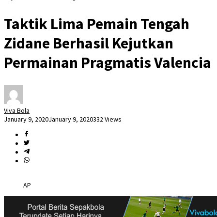
Taktik Lima Pemain Tengah
Zidane Berhasil Kejutkan
Permainan Pragmatis Valencia
Viva Bola
January 9, 2020
January 9, 2020
332 Views
AP