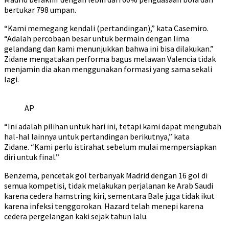
bertukar 798 umpan.
“Kami memegang kendali (pertandingan),” kata Casemiro.
“Adalah percobaan besar untuk bermain dengan lima
gelandang dan kami menunjukkan bahwa ini bisa dilakukan.”
Zidane mengatakan performa bagus melawan Valencia tidak
menjamin dia akan menggunakan formasi yang sama sekali
lagi.
AP
“Ini adalah pilihan untuk hari ini, tetapi kami dapat mengubah
hal-hal lainnya untuk pertandingan berikutnya,” kata
Zidane. “Kami perlu istirahat sebelum mulai mempersiapkan
diri untuk final.”
Benzema, pencetak gol terbanyak Madrid dengan 16 gol di
semua kompetisi, tidak melakukan perjalanan ke Arab Saudi
karena cedera hamstring kiri, sementara Bale juga tidak ikut
karena infeksi tenggorokan. Hazard telah menepi karena
cedera pergelangan kaki sejak tahun lalu.