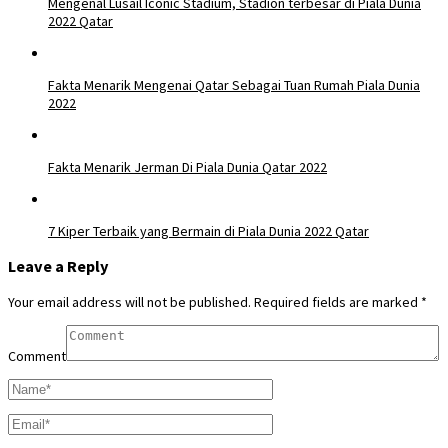
Mengenal Lusail Iconic Stadium, Stadion terbesar di Piala Dunia
2022 Qatar
Fakta Menarik Mengenai Qatar Sebagai Tuan Rumah Piala Dunia
2022
Fakta Menarik Jerman Di Piala Dunia Qatar 2022
7 Kiper Terbaik yang Bermain di Piala Dunia 2022 Qatar
Leave a Reply
Your email address will not be published.
Required fields are marked
*
Comment