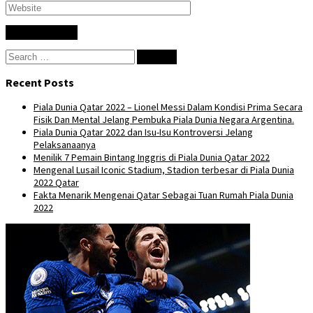
Search
for:
Recent Posts
Piala Dunia Qatar 2022 – Lionel Messi Dalam Kondisi Prima Secara
Fisik Dan Mental Jelang Pembuka Piala Dunia Negara Argentina.
Piala Dunia Qatar 2022 dan Isu-Isu Kontroversi Jelang
Pelaksanaanya
Menilik 7 Pemain Bintang Inggris di Piala Dunia Qatar 2022
Mengenal Lusail Iconic Stadium, Stadion terbesar di Piala Dunia
2022 Qatar
Fakta Menarik Mengenai Qatar Sebagai Tuan Rumah Piala Dunia
2022