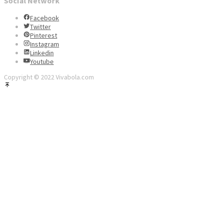
Social Network
Facebook
Twitter
Pinterest
Instagram
Linkedin
Youtube
Copyright © 2022 Vivabola.com