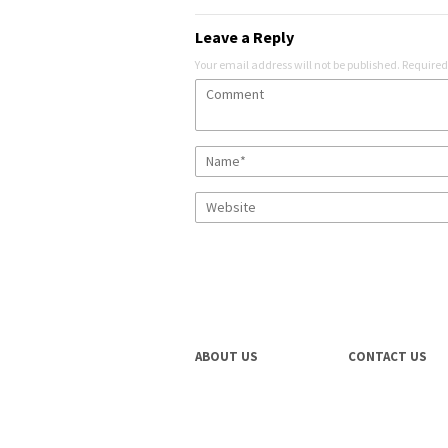
Leave a Reply
Your email address will not be published.
Required
ABOUT US
CONTACT US