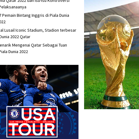
unia Qatar 2022 dan Isu-Isu Kontroversi
Pelaksanaanya
7 Pemain Bintang Inggris di Piala Dunia
022
l Lusail Iconic Stadium, Stadion terbesar
 Dunia 2022 Qatar
enarik Mengenai Qatar Sebagai Tuan
iala Dunia 2022