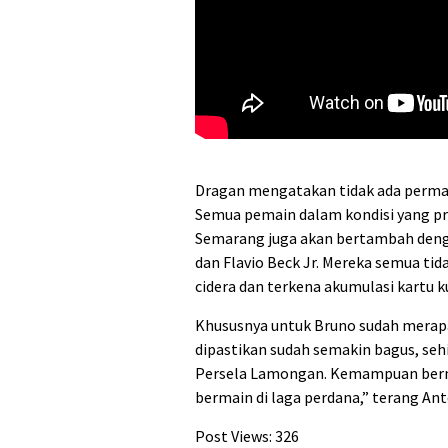
Dragan mengatakan tidak ada perma
Semua pemain dalam kondisi yang pri
Semarang juga akan bertambah denga
dan Flavio Beck Jr. Mereka semua ti
cidera dan terkena akumulasi kartu k
Khususnya untuk Bruno sudah merapat
dipastikan sudah semakin bagus, s
Persela Lamongan. Kemampuan bermai
bermain di laga perdana,” terang An
Post Views:
326