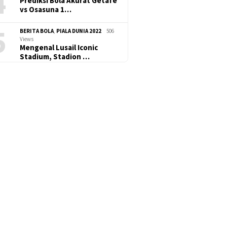
4
Prediksi Bola Akurat Getafe
vs Osasuna 1…
5
BERITA BOLA
,
PIALA DUNIA 2022
506
Views
Mengenal Lusail Iconic
Stadium, Stadion …