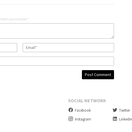
 fields are marked
*
SOCIAL NETWORK
Facebook
Twitter
Instagram
Linkedi