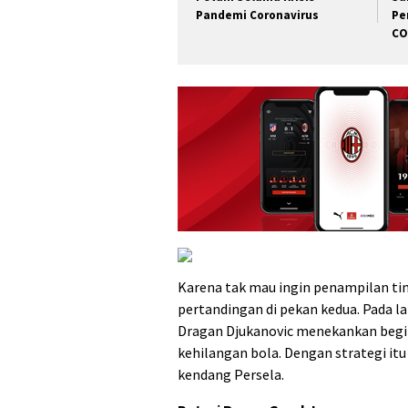
Pandemi Coronavirus
Pe
CO
Karena tak mau ingin penampilan ti
pertandingan di pekan kedua. Pada lat
Dragan Djukanovic menekankan begitu
kehilangan bola. Dengan strategi i
kendang Persela.