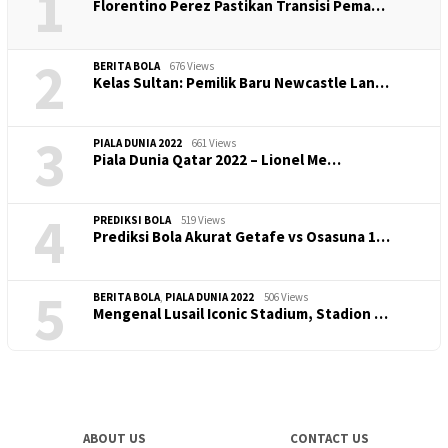
1
​Florentino Perez Pastikan Transisi Pema…
2
BERITA BOLA
676 Views
Kelas Sultan: Pemilik Baru Newcastle Lan…
3
PIALA DUNIA 2022
661 Views
Piala Dunia Qatar 2022 – Lionel Me…
4
PREDIKSI BOLA
519 Views
Prediksi Bola Akurat Getafe vs Osasuna 1…
5
BERITA BOLA
,
PIALA DUNIA 2022
506 Views
Mengenal Lusail Iconic Stadium, Stadion …
ABOUT US
CONTACT US