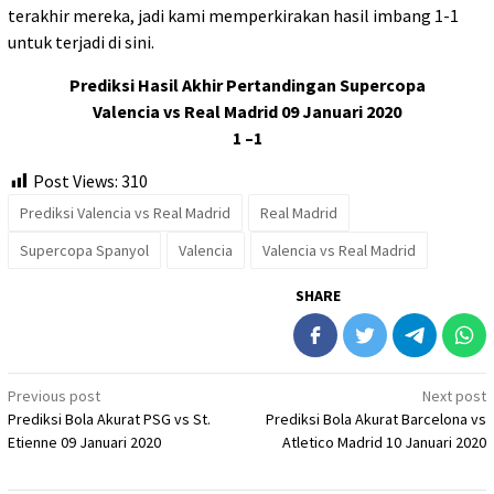
terakhir mereka, jadi kami memperkirakan hasil imbang 1-1
untuk terjadi di sini.
Prediksi Hasil Akhir Pertandingan Supercopa
Valencia vs Real Madrid 09 Januari 2020
1 –1
Post Views:
310
Prediksi Valencia vs Real Madrid
Real Madrid
Supercopa Spanyol
Valencia
Valencia vs Real Madrid
SHARE
Post
Previous post
Next post
Prediksi Bola Akurat PSG vs St.
Prediksi Bola Akurat Barcelona vs
navigation
Etienne 09 Januari 2020
Atletico Madrid 10 Januari 2020