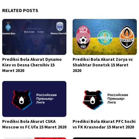
RELATED POSTS
Prediksi Bola Akurat Dynamo
Prediksi Bola Akurat Zorya vs
Kiev vs Desna Chernihiv 15
Shakhtar Donetsk 15 Maret
Maret 2020
2020
Prediksi Bola Akurat CSKA
Prediksi Bola Akurat PFC Sochi
Moscow vs FC Ufa 15 Maret 2020
vs FK Krasnodar 15 Maret 2020