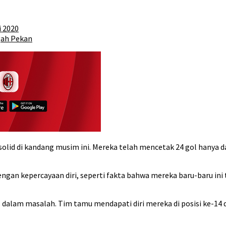
i 2020
gah Pekan
id di kandang musim ini. Mereka telah mencetak 24 gol hanya da
an kepercayaan diri, seperti fakta bahwa mereka baru-baru ini t
 dalam masalah. Tim tamu mendapati diri mereka di posisi ke-14 d