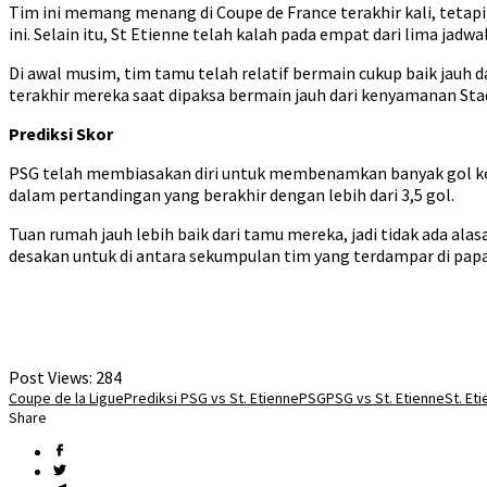
Tim ini memang menang di Coupe de France terakhir kali, tetap
ini. Selain itu, St Etienne telah kalah pada empat dari lima jadw
Di awal musim, tim tamu telah relatif bermain cukup baik jauh 
terakhir mereka saat dipaksa bermain jauh dari kenyamanan Sta
Prediksi Skor
PSG telah membiasakan diri untuk membenamkan banyak gol ke g
dalam pertandingan yang berakhir dengan lebih dari 3,5 gol.
Tuan rumah jauh lebih baik dari tamu mereka, jadi tidak ada ala
desakan untuk di antara sekumpulan tim yang terdampar di pap
Post Views:
284
Coupe de la Ligue
Prediksi PSG vs St. Etienne
PSG
PSG vs St. Etienne
St. Et
Share