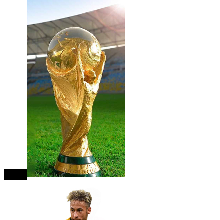
close