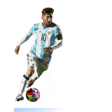
Skip
to
content