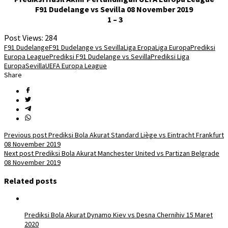
F91 Dudelange vs Sevilla 08 November 2019
1 – 3
Post Views:
284
F91 Dudelange
F91 Dudelange vs Sevilla
Liga Eropa
Liga Europa
Prediksi
Europa League
Prediksi F91 Dudelange vs Sevilla
Prediksi Liga
Europa
Sevilla
UEFA Europa League
Share
Post
Previous post
Prediksi Bola Akurat Standard Liège vs Eintracht Frankfurt
08 November 2019
navigation
Next post
Prediksi Bola Akurat Manchester United vs Partizan Belgrade
08 November 2019
Related posts
Prediksi Bola Akurat Dynamo Kiev vs Desna Chernihiv 15 Maret
2020