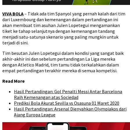
VIVA BOLA
– Tidak ada tim Spanyol yang pernah kalah dari tim
dari Luxembourg dan kemenangan dalam pertandingan ini
akan membuat tim asuhan Julen Lopetegui mengamankan
tiket ke tahap selanjutnya dengan kemenangan tandang
menjadi satu-satunya skenario yang paling mungkin untuk
terjadi di sini.
Tim besutan Julen Lopetegui dalam kondisi yang sangat baik
akhir-akhir ini dan sebelum pertandingan La Liga mereka
dengan Atletico Madrid, tim tamu tidak terkalahkan dalam
empat pertandingan terakhir mereka di semua kompetisi.
Read More
Hasil Pertandingan: Gol Penalti Messi Antar Barcelona
Raih Kemenangan atas Sociedad
Prediksi Bola Akurat Sevilla vs Osasuna 01 Maret 2020
Hasil Pertandingan: Arsenal Dienyahkan Olympiakos dari
Ajang Europa League