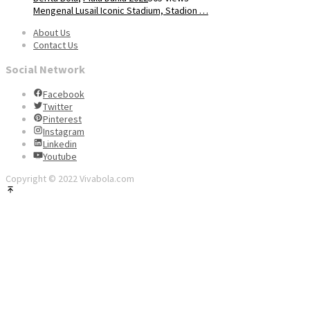
Mengenal Lusail Iconic Stadium, Stadion …
About Us
Contact Us
Social Network
Facebook
Twitter
Pinterest
Instagram
Linkedin
Youtube
Copyright © 2022 Vivabola.com