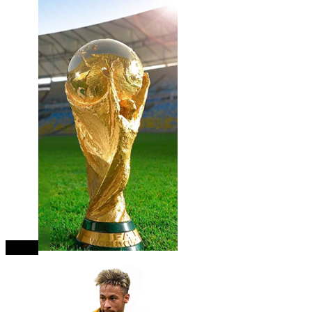
close