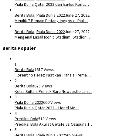
Piala Dunia Qatar 2022 dan Isu-Isu Kontr…
Berita Bola
,
Piala Dunia 2022
June 27, 2022
Menilik 7 Pemain Bintang Inggris di Pial…
Berita Bola
,
Piala Dunia 2022
June 27, 2022
Mengenal Lusail Iconic Stadium, Stadion …
Berita Populer
1
Berita Bola
1617 Views
​Florentino Perez Pastikan Transisi Pema…
2
Berita Bola
675 Views
Kelas Sultan: Pemilik Baru Newcastle Lan…
3
Piala Dunia 2022
660 Views
Piala Dunia Qatar 2022 – Lionel Me…
4
Prediksi Bola
518 Views
Prediksi Bola Akurat Getafe vs Osasuna 1…
5
Berita Bola
,
Piala Dunia 2022
505 Views