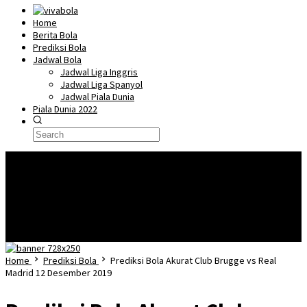
Home
Berita Bola
Prediksi Bola
Jadwal Bola
Jadwal Liga Inggris
Jadwal Liga Spanyol
Jadwal Piala Dunia
Piala Dunia 2022
🎖️
Piala Dunia Qatar 2022 – Lionel Messi Dalam Kondisi Prima Secara Fisik
Dan Mental Jelang Pembuka Piala Dunia Negara Argentina.
Piala Dunia
Qatar 2022 dan Isu-Isu Kontroversi Jelang Pelaksanaanya
Menilik 7
Pemain Bintang Inggris di Piala Dunia Qatar 2022
Mengenal Lusail Iconic
Stadium, Stadion terbesar di Piala Dunia 2022 Qatar
Fakta Menarik
Mengenai Qatar Sebagai Tuan Rumah Piala Dunia 2022
Home
Prediksi Bola
Prediksi Bola Akurat Club Brugge vs Real
Madrid 12 Desember 2019