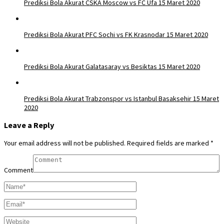
Prediksi Bola Akurat CSKA Moscow vs FC Ufa 15 Maret 2020
Prediksi Bola Akurat PFC Sochi vs FK Krasnodar 15 Maret 2020
Prediksi Bola Akurat Galatasaray vs Besiktas 15 Maret 2020
Prediksi Bola Akurat Trabzonspor vs Istanbul Basaksehir 15 Maret
2020
Leave a Reply
Your email address will not be published.
Required fields are marked
*
Comment