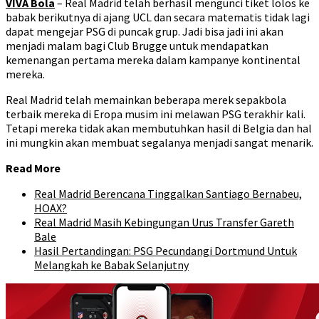
VIVA Bola
– Real Madrid telah berhasil mengunci tiket lolos ke
babak berikutnya di ajang UCL dan secara matematis tidak lagi
dapat mengejar PSG di puncak grup. Jadi bisa jadi ini akan
menjadi malam bagi Club Brugge untuk mendapatkan
kemenangan pertama mereka dalam kampanye kontinental
mereka.
Real Madrid telah memainkan beberapa merek sepakbola
terbaik mereka di Eropa musim ini melawan PSG terakhir kali.
Tetapi mereka tidak akan membutuhkan hasil di Belgia dan hal
ini mungkin akan membuat segalanya menjadi sangat menarik.
Read More
Real Madrid Berencana Tinggalkan Santiago Bernabeu,
HOAX?
Real Madrid Masih Kebingungan Urus Transfer Gareth
Bale
Hasil Pertandingan: PSG Pecundangi Dortmund Untuk
Melangkah ke Babak Selanjutny