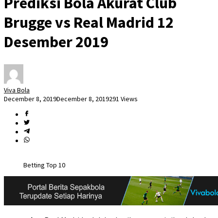
Prediksi Bola Akurat Club
Brugge vs Real Madrid 12
Desember 2019
Viva Bola
December 8, 2019
December 8, 2019
291 Views
Betting Top 10