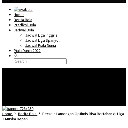
August 9, 2026
Home
Berita Bola
Prediksi Bola
Jadwal Bola
Jadwal Liga Inggris
Jadwal Liga Spanyol
Jadwal Piala Dunia
Piala Dunia 2022
🎖️
Piala Dunia Qatar 2022 – Lionel Messi Dalam Kondisi Prima Secara Fisik
Dan Mental Jelang Pembuka Piala Dunia Negara Argentina.
Piala Dunia
Qatar 2022 dan Isu-Isu Kontroversi Jelang Pelaksanaanya
Menilik 7
Pemain Bintang Inggris di Piala Dunia Qatar 2022
Mengenal Lusail Iconic
Stadium, Stadion terbesar di Piala Dunia 2022 Qatar
Fakta Menarik
Mengenai Qatar Sebagai Tuan Rumah Piala Dunia 2022
Home
Berita Bola
Persela Lamongan Optimis Bisa Bertahan di Liga
1 Musim Depan