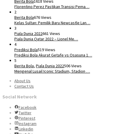
Berita Bola
1618 Views
​Florentino Perez Pastikan Transisi Pema…
2
Berita Bola
676 Views
Kelas Sultan: Pemilik Baru Newcastle Lan…
3
Piala Dunia 2022
661 Views
Piala Dunia Qatar 2022 – Lionel Me…
4
Prediksi Bola
519 Views
Prediksi Bola Akurat Getafe vs Osasuna 1…
5
Berita Bola
,
Piala Dunia 2022
506 Views
Mengenal Lusail Iconic Stadium, Stadion …
About Us
Contact Us
Social Network
Facebook
Twitter
Pinterest
Instagram
Linkedin