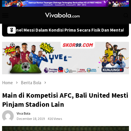
Skip
to
Mobile
content
Menu
Messi Dalam Kondisi Prima Secara Fisik Dan Mental Jelang Pembuka
🎖️
Home
Berita Bola
Main di Kompetisi AFC, Bali United Mesti
Pinjam Stadion Lain
Viva Bola
December 18, 2019
416 Views