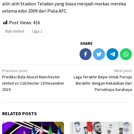
alih-alih Stadion Teladan yang biasa menjadi markas mereka
selama edisi 2009 dari Piala AFC.
Post Views:
416
Bali United
Liga 1
SHARE
Post
Previous post
Next post
Prediksi Bola Akurat Manchester
Laga Terakhir Bepe Untuk Persija
navigation
United vs Colchester 19 Desember
Berakhir dengan Kekalahan dari
2019
Persebaya Surabaya
RELATED POSTS