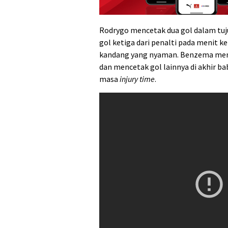
Rodrygo mencetak dua gol dalam t
gol ketiga dari penalti pada meni
kandang yang nyaman. Benzema me
dan mencetak gol lainnya di akhir 
masa
injury time
.