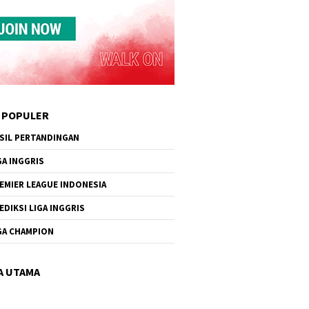
 POPULER
SIL PERTANDINGAN
GA INGGRIS
EMIER LEAGUE INDONESIA
EDIKSI LIGA INGGRIS
GA CHAMPION
A UTAMA