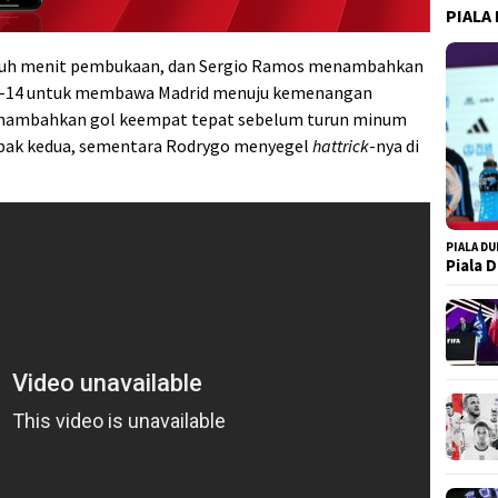
PIALA
ujuh menit pembukaan, dan Sergio Ramos menambahkan
t ke-14 untuk membawa Madrid menuju kemenangan
nambahkan gol keempat tepat sebelum turun minum
babak kedua, sementara Rodrygo menyegel
hattrick
-nya di
PIALA DU
Piala 