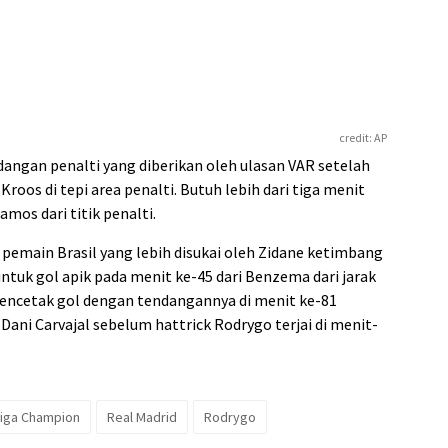
credit: AP
angan penalti yang diberikan oleh ulasan VAR setelah
roos di tepi area penalti. Butuh lebih dari tiga menit
os dari titik penalti.
pemain Brasil yang lebih disukai oleh Zidane ketimbang
ntuk gol apik pada menit ke-45 dari Benzema dari jarak
 mencetak gol dengan tendangannya di menit ke-81
ani Carvajal sebelum hattrick Rodrygo terjai di menit-
Liga Champion
Real Madrid
Rodrygo