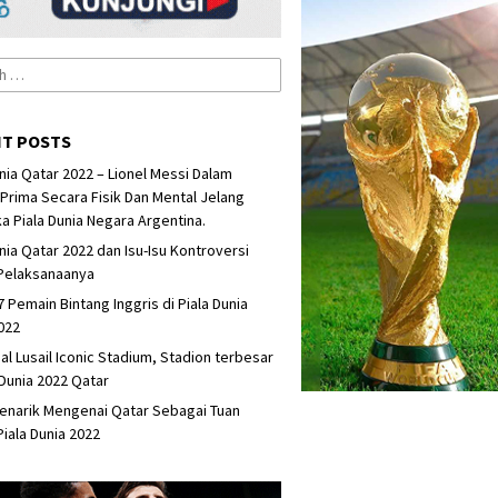
T POSTS
unia Qatar 2022 – Lionel Messi Dalam
 Prima Secara Fisik Dan Mental Jelang
 Piala Dunia Negara Argentina.
unia Qatar 2022 dan Isu-Isu Kontroversi
Pelaksanaanya
7 Pemain Bintang Inggris di Piala Dunia
022
l Lusail Iconic Stadium, Stadion terbesar
 Dunia 2022 Qatar
enarik Mengenai Qatar Sebagai Tuan
iala Dunia 2022