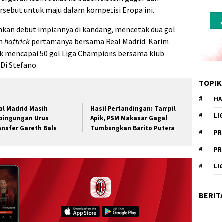
ersebut untuk maju dalam kompetisi Eropa ini.
kan debut impiannya di kandang, mencetak dua gol
an
hattrick
pertamanya bersama Real Madrid. Karim
 mencapai 50 gol Liga Champions bersama klub
Di Stefano.
TOPIK
HA
al Madrid Masih
Hasil Pertandingan: Tampil
LI
bingungan Urus
Apik, PSM Makasar Gagal
ansfer Gareth Bale
Tumbangkan Barito Putera
PR
PR
LI
BERIT