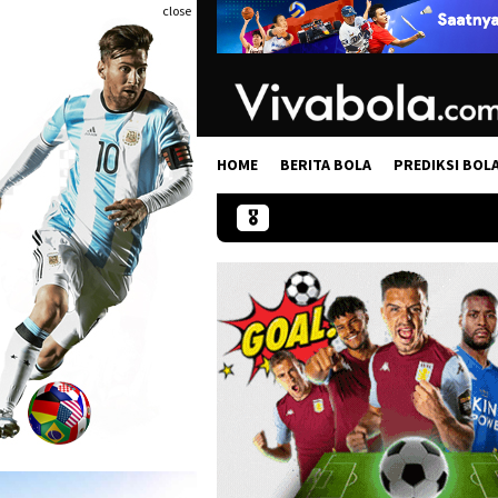
Skip
close
to
content
HOME
BERITA BOLA
PREDIKSI BOL
🎖️
Piala Dunia Qata