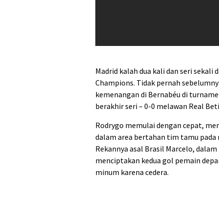
Madrid kalah dua kali dan seri sekal
Champions. Tidak pernah sebelumnya
kemenangan di Bernabéu di turnamen
berakhir seri – 0-0 melawan Real Beti
Rodrygo memulai dengan cepat, men
dalam area bertahan tim tamu pada 
Rekannya asal Brasil Marcelo, dalam
menciptakan kedua gol pemain depan
minum karena cedera.