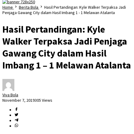
Home
Berita Bola
Hasil Pertandingan: Kyle Walker Terpaksa Jadi
Penjaga Gawang City dalam Hasil Imbang 1 - 1 Melawan Atalanta
Hasil Pertandingan: Kyle
Walker Terpaksa Jadi Penjaga
Gawang City dalam Hasil
Imbang 1 – 1 Melawan Atalanta
Viva Bola
November 7, 2019
305 Views