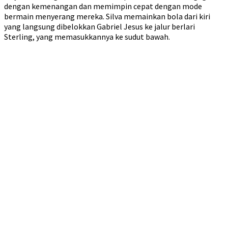
dengan kemenangan dan memimpin cepat dengan mode
bermain menyerang mereka. Silva memainkan bola dari kiri
yang langsung dibelokkan Gabriel Jesus ke jalur berlari
Sterling, yang memasukkannya ke sudut bawah.