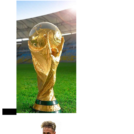
close