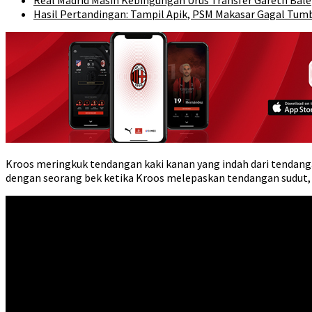
Real Madrid Masih Kebingungan Urus Transfer Gareth Bale
Hasil Pertandingan: Tampil Apik, PSM Makasar Gagal Tum
Kroos meringkuk tendangan kaki kanan yang indah dari tendanga
dengan seorang bek ketika Kroos melepaskan tendangan sudut, 