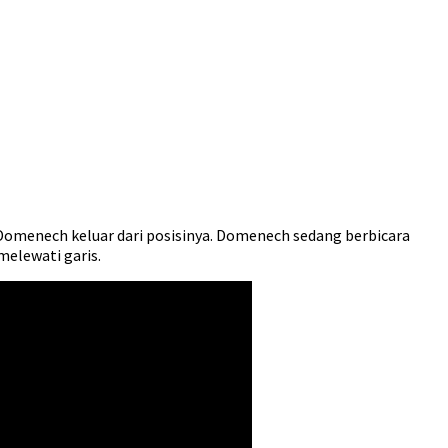
Domenech keluar dari posisinya. Domenech sedang berbicara
elewati garis.