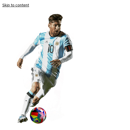
Skip to content