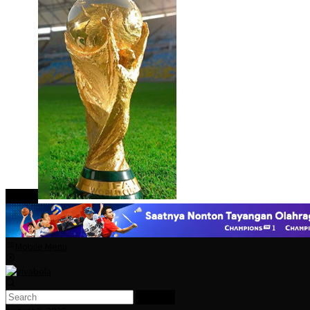
close
Mobile Menu
Search