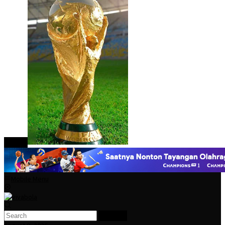
close
Mobile Menu
Search