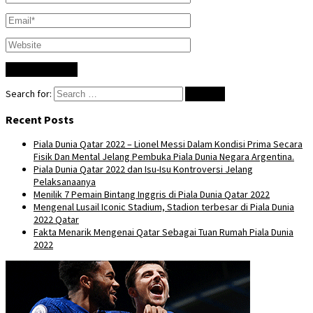
Search for:
Recent Posts
Piala Dunia Qatar 2022 – Lionel Messi Dalam Kondisi Prima Secara
Fisik Dan Mental Jelang Pembuka Piala Dunia Negara Argentina.
Piala Dunia Qatar 2022 dan Isu-Isu Kontroversi Jelang
Pelaksanaanya
Menilik 7 Pemain Bintang Inggris di Piala Dunia Qatar 2022
Mengenal Lusail Iconic Stadium, Stadion terbesar di Piala Dunia
2022 Qatar
Fakta Menarik Mengenai Qatar Sebagai Tuan Rumah Piala Dunia
2022