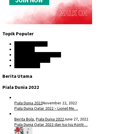
Topik Populer
Hasil Pertandingan
Liga Inggris
Premier League Indonesia
Prediksi Liga Inggris
Liga Champion
Berita Utama
Piala Dunia 2022
Piala Dunia 2022
November 22, 2022
Piala Dunia Qatar 2022 – Lionel Me…
Berita Bola
,
Piala Dunia 2022
June 27, 2022
Piala Dunia Qatar 2022 dan Isu-Isu Kontr…