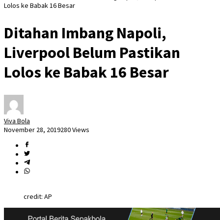
Lolos ke Babak 16 Besar
Ditahan Imbang Napoli,
Liverpool Belum Pastikan
Lolos ke Babak 16 Besar
Viva Bola
November 28, 2019
280 Views
credit: AP