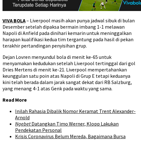
VIVA BOLA
– Liverpool masih akan punya jadwal sibuk di bulan
Desember setelah dipaksa bermain imbang 1-1 melawan
Napoli di Anfield pada dinihari kemarin untuk meninggalkan
harapan kualifikasi kedua tim tergantung pada hasil di pekan
terakhir pertandingan penyisihan grup.
Dejan Lovren menyundul bola di menit ke-65 untuk
menyamakan kedudukan setelah Liverpool tertinggal dari gol
Dries Mertens di menit ke-21. Liverpool mempertahankan
keunggulan satu poin atas Napoli di Grup E tetapi keduanya
kini telah berada dalam jarak sangat dekat dari RB Salzburg,
yang menang 4-1 atas Genk pada waktu yang sama.
Read More
Inilah Rahasia Dibalik Nomor Keramat Trent Alexander-
Arnold
Ngebet
Datangkan Timo Werner, Klopp Lakukan
Pendekatan Personal
Krisis Coronavirus Belum Mereda, Bagaimana Bursa