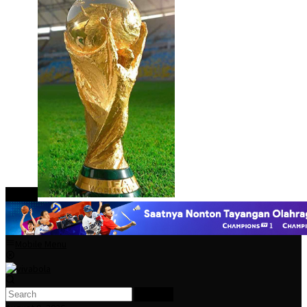
close
Mobile Menu
Search