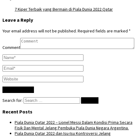
7 Kiper Terbaik yang Bermain di Piala Dunia 2022 Qatar
Leave a Reply
Your email address will not be published.
Required fields are marked
*
Comment
Search for:
Recent Posts
Piala Dunia Qatar 2022 – Lionel Messi Dalam Kondisi Prima Secara
Fisik Dan Mental Jelang Pembuka Piala Dunia Negara Argentina.
Piala Dunia Qatar 2022 dan Isu-Isu Kontroversi Jelang