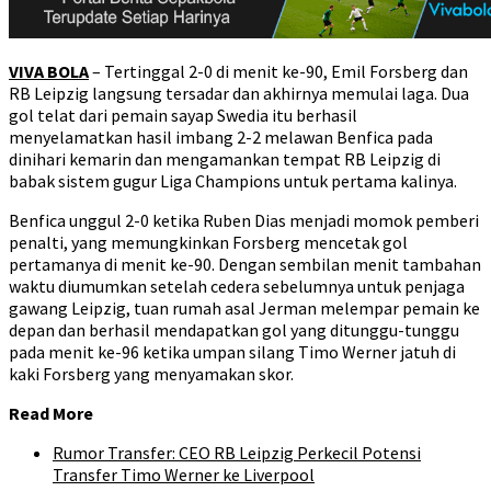
VIVA BOLA
– Tertinggal 2-0 di menit ke-90, Emil Forsberg dan
RB Leipzig langsung tersadar dan akhirnya memulai laga. Dua
gol telat dari pemain sayap Swedia itu berhasil
menyelamatkan hasil imbang 2-2 melawan Benfica pada
dinihari kemarin dan mengamankan tempat RB Leipzig di
babak sistem gugur Liga Champions untuk pertama kalinya.
Benfica unggul 2-0 ketika Ruben Dias menjadi momok pemberi
penalti, yang memungkinkan Forsberg mencetak gol
pertamanya di menit ke-90. Dengan sembilan menit tambahan
waktu diumumkan setelah cedera sebelumnya untuk penjaga
gawang Leipzig, tuan rumah asal Jerman melempar pemain ke
depan dan berhasil mendapatkan gol yang ditunggu-tunggu
pada menit ke-96 ketika umpan silang Timo Werner jatuh di
kaki Forsberg yang menyamakan skor.
Read More
Rumor Transfer: CEO RB Leipzig Perkecil Potensi
Transfer Timo Werner ke Liverpool