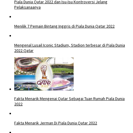
Piala Dunia Qatar 2022 dan Isu-Isu Kontroversi Jelang
Pelaksanaanya
Menilik 7 Pemain Bintang Inggris di Piala Dunia Qatar 2022
Mengenal Lusail Iconic Stadium, Stadion terbesar di Piala Dunia
2022 Qatar
Fakta Menarik Mengenai Qatar Sebagai Tuan Rumah Piala Dunia
2022
Fakta Menarik Jerman Di Piala Dunia Qatar 2022