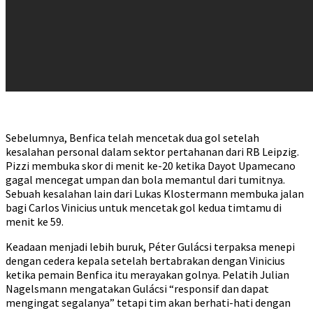
Sebelumnya, Benfica telah mencetak dua gol setelah
kesalahan personal dalam sektor pertahanan dari RB Leipzig.
Pizzi membuka skor di menit ke-20 ketika Dayot Upamecano
gagal mencegat umpan dan bola memantul dari tumitnya.
Sebuah kesalahan lain dari Lukas Klostermann membuka jalan
bagi Carlos Vinicius untuk mencetak gol kedua timtamu di
menit ke 59.
Keadaan menjadi lebih buruk, Péter Gulácsi terpaksa menepi
dengan cedera kepala setelah bertabrakan dengan Vinicius
ketika pemain Benfica itu merayakan golnya. Pelatih Julian
Nagelsmann mengatakan Gulácsi “responsif dan dapat
mengingat segalanya” tetapi tim akan berhati-hati dengan