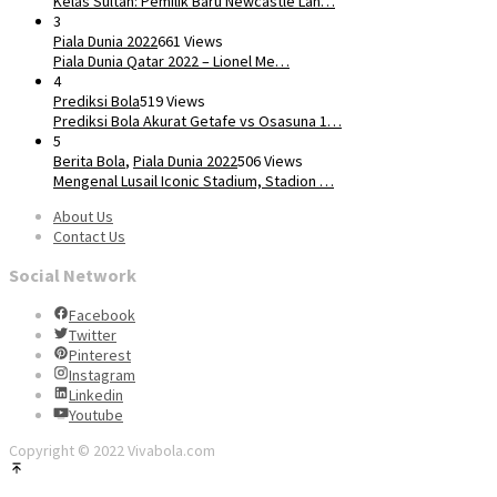
Kelas Sultan: Pemilik Baru Newcastle Lan…
3
Piala Dunia 2022
661 Views
Piala Dunia Qatar 2022 – Lionel Me…
4
Prediksi Bola
519 Views
Prediksi Bola Akurat Getafe vs Osasuna 1…
5
Berita Bola
,
Piala Dunia 2022
506 Views
Mengenal Lusail Iconic Stadium, Stadion …
About Us
Contact Us
Social Network
Facebook
Twitter
Pinterest
Instagram
Linkedin
Youtube
Copyright © 2022 Vivabola.com