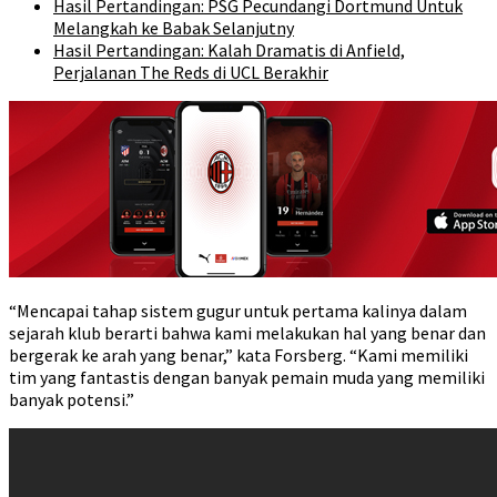
Hasil Pertandingan: PSG Pecundangi Dortmund Untuk
Melangkah ke Babak Selanjutny
Hasil Pertandingan: Kalah Dramatis di Anfield,
Perjalanan The Reds di UCL Berakhir
“Mencapai tahap sistem gugur untuk pertama kalinya dalam
sejarah klub berarti bahwa kami melakukan hal yang benar dan
bergerak ke arah yang benar,” kata Forsberg. “Kami memiliki
tim yang fantastis dengan banyak pemain muda yang memiliki
banyak potensi.”