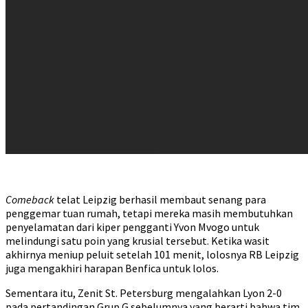
Comeback
telat Leipzig berhasil membaut senang para
penggemar tuan rumah, tetapi mereka masih membutuhkan
penyelamatan dari kiper pengganti Yvon Mvogo untuk
melindungi satu poin yang krusial tersebut. Ketika wasit
akhirnya meniup peluit setelah 101 menit, lolosnya RB Leipzig
juga mengakhiri harapan Benfica untuk lolos.
Sementara itu, Zenit St. Petersburg mengalahkan Lyon 2-0
pada pertandingan Grup G sebelumnya yang berarti bahwa tim