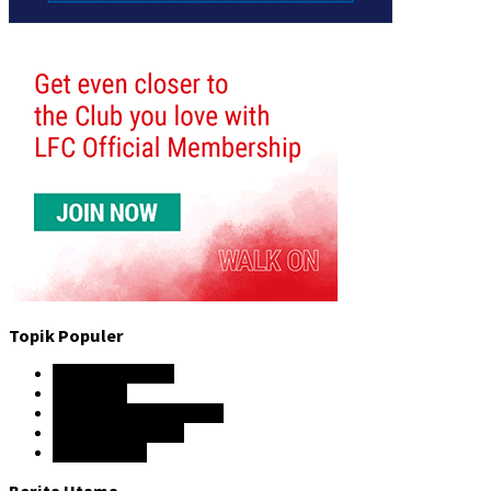
Topik Populer
Hasil Pertandingan
Liga Inggris
Premier League Indonesia
Prediksi Liga Inggris
Liga Champion