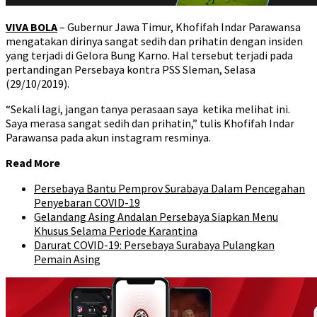
VIVA BOLA
– Gubernur Jawa Timur, Khofifah Indar Parawansa
mengatakan dirinya sangat sedih dan prihatin dengan insiden
yang terjadi di Gelora Bung Karno. Hal tersebut terjadi pada
pertandingan Persebaya kontra PSS Sleman, Selasa
(29/10/2019).
“Sekali lagi, jangan tanya perasaan saya ketika melihat ini.
Saya merasa sangat sedih dan prihatin,” tulis Khofifah Indar
Parawansa pada akun instagram resminya.
Read More
Persebaya Bantu Pemprov Surabaya Dalam Pencegahan
Penyebaran COVID-19
Gelandang Asing Andalan Persebaya Siapkan Menu
Khusus Selama Periode Karantina
Darurat COVID-19: Persebaya Surabaya Pulangkan
Pemain Asing