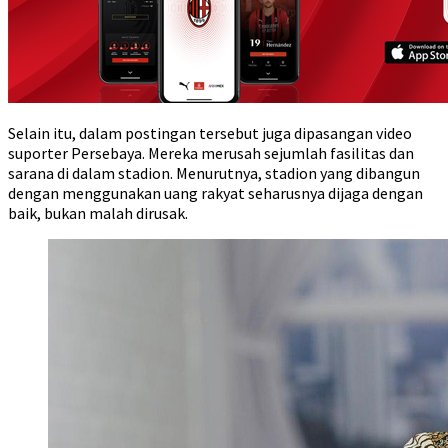
Selain itu, dalam postingan tersebut juga dipasangan video
suporter Persebaya. Mereka merusah sejumlah fasilitas dan
sarana di dalam stadion. Menurutnya, stadion yang dibangun
dengan menggunakan uang rakyat seharusnya dijaga dengan
baik, bukan malah dirusak.