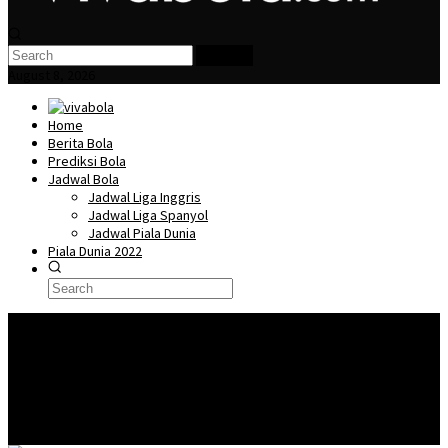
Search
August 8, 2026
Home
Berita Bola
Prediksi Bola
Jadwal Bola
Jadwal Liga Inggris
Jadwal Liga Spanyol
Jadwal Piala Dunia
Piala Dunia 2022
🎖️
Piala Dunia Qatar 2022 – Lionel Messi Dalam Kondisi Prima Secara Fisik
Dan Mental Jelang Pembuka Piala Dunia Negara Argentina.
Piala Dunia
Qatar 2022 dan Isu-Isu Kontroversi Jelang Pelaksanaanya
Menilik 7
Pemain Bintang Inggris di Piala Dunia Qatar 2022
Mengenal Lusail Iconic
Stadium, Stadion terbesar di Piala Dunia 2022 Qatar
Fakta Menarik
Mengenai Qatar Sebagai Tuan Rumah Piala Dunia 2022