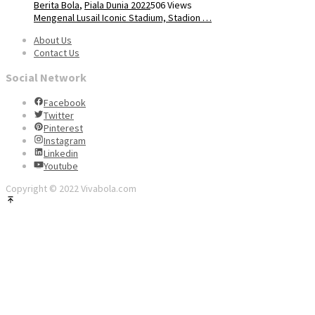
Berita Bola
,
Piala Dunia 2022
506 Views
Mengenal Lusail Iconic Stadium, Stadion …
About Us
Contact Us
Social Network
Facebook
Twitter
Pinterest
Instagram
Linkedin
Youtube
Copyright © 2022 Vivabola.com