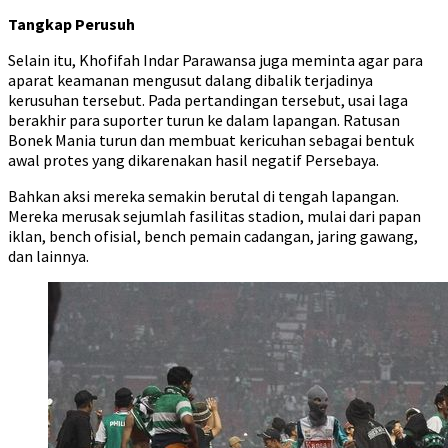
Tangkap Perusuh
Selain itu, Khofifah Indar Parawansa juga meminta agar para
aparat keamanan mengusut dalang dibalik terjadinya
kerusuhan tersebut. Pada pertandingan tersebut, usai laga
berakhir para suporter turun ke dalam lapangan. Ratusan
Bonek Mania turun dan membuat kericuhan sebagai bentuk
awal protes yang dikarenakan hasil negatif Persebaya.
Bahkan aksi mereka semakin berutal di tengah lapangan.
Mereka merusak sejumlah fasilitas stadion, mulai dari papan
iklan, bench ofisial, bench pemain cadangan, jaring gawang,
dan lainnya.