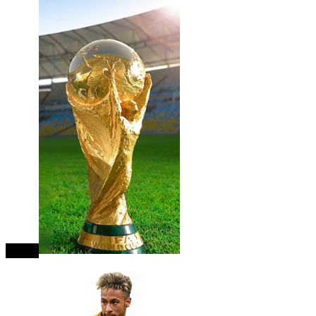
close