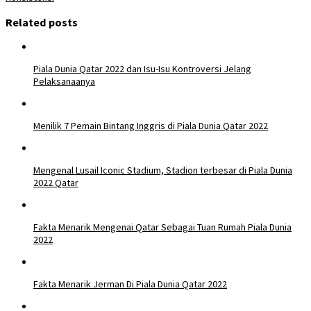
Related posts
Piala Dunia Qatar 2022 dan Isu-Isu Kontroversi Jelang
Pelaksanaanya
Menilik 7 Pemain Bintang Inggris di Piala Dunia Qatar 2022
Mengenal Lusail Iconic Stadium, Stadion terbesar di Piala Dunia
2022 Qatar
Fakta Menarik Mengenai Qatar Sebagai Tuan Rumah Piala Dunia
2022
Fakta Menarik Jerman Di Piala Dunia Qatar 2022