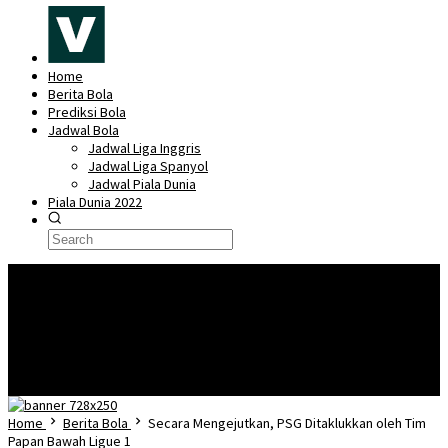
Home
Berita Bola
Prediksi Bola
Jadwal Bola
Jadwal Liga Inggris
Jadwal Liga Spanyol
Jadwal Piala Dunia
Piala Dunia 2022
🎖️
Piala Dunia Qatar 2022 – Lionel Messi Dalam Kondisi Prima Secara Fisik
Dan Mental Jelang Pembuka Piala Dunia Negara Argentina.
Piala Dunia
Qatar 2022 dan Isu-Isu Kontroversi Jelang Pelaksanaanya
Menilik 7
Pemain Bintang Inggris di Piala Dunia Qatar 2022
Mengenal Lusail Iconic
Stadium, Stadion terbesar di Piala Dunia 2022 Qatar
Fakta Menarik
Mengenai Qatar Sebagai Tuan Rumah Piala Dunia 2022
Home
Berita Bola
Secara Mengejutkan, PSG Ditaklukkan oleh Tim
Papan Bawah Ligue 1