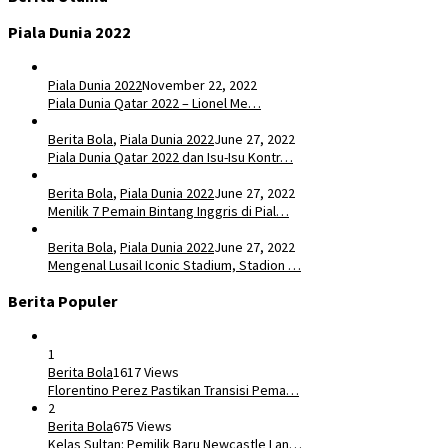
Piala Dunia 2022
Piala Dunia 2022
November 22, 2022
Piala Dunia Qatar 2022 – Lionel Me…
Berita Bola
,
Piala Dunia 2022
June 27, 2022
Piala Dunia Qatar 2022 dan Isu-Isu Kontr…
Berita Bola
,
Piala Dunia 2022
June 27, 2022
Menilik 7 Pemain Bintang Inggris di Pial…
Berita Bola
,
Piala Dunia 2022
June 27, 2022
Mengenal Lusail Iconic Stadium, Stadion …
Berita Populer
1
Berita Bola
1617 Views
​Florentino Perez Pastikan Transisi Pema…
2
Berita Bola
675 Views
Kelas Sultan: Pemilik Baru Newcastle Lan…